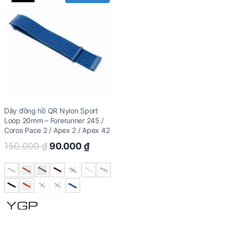
Dây đồng hồ QR Nylon Sport
Loop 20mm – Forerunner 245 /
Coros Pace 2 / Apex 2 / Apex 42
Original
Current
150.000
₫
90.000
₫
price
price
was:
is:
150.000 ₫.
90.000 ₫.