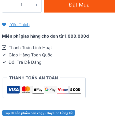
Dây
Đặt Mua
đồng
hồ
QR
Yêu Thích
Nylon
Miễn phí giao hàng cho đơn từ 1.000.000đ
Sport
Loop
Thanh Toán Linh Hoạt
22mm
Giao Hàng Toàn Quốc
-
Đổi Trả Dễ Dàng
Garmin
Vivoactive
THANH TOÁN AN TOÀN
4
/
Forerunner
255
/
Top 20 sản phẩm bán chạy - Dây Đeo Đồng Hồ