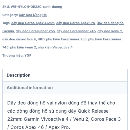
Coros
SKU:
WB-NYLON-QR22C-xanh-duong
Pace
Category:
Dây Đeo Đồng Hồ
3
Tags:
dây đeo Coros Apex 46mm
,
dây đeo Coros Apex Pro
,
Dây đeo đồng hồ
/
Garmin
,
dây đeo Forerunner 255
,
dây đeo Forerunner 745
,
dây đeo venu 2
,
Coros
dây đeo vivoactive 4
,
HKD
,
phụ kiện Forerunner 255
,
phụ kiện Forerunner
Apex
745
,
phụ kiện venu 2
,
phụ kiện Vivoactive 4
Pro
Thương hiệu:
YGP
quantity
Description
Additional information
Dây đeo đồng hồ vải nylon dùng để thay thế cho
các dòng đồng hồ sử dụng dây Quick Release
22mm: Garmin Vivoactive 4 / Venu 2, Coros Pace 3
/ Coros Apex 46 / Apex Pro.