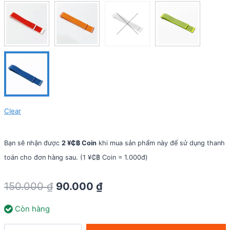
Clear
Bạn sẽ nhận được
2 ¥₵฿ Coin
khi mua sản phẩm này để sử dụng thanh
toán cho đơn hàng sau. (1 ¥₵฿ Coin = 1.000đ)
Original
Current
150.000
₫
90.000
₫
price
price
Còn hàng
was:
is:
150.000 ₫.
90.000 ₫.