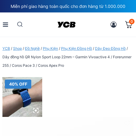
Skip
Miễn phí giao hàng toàn quốc cho đơn hàng từ 1.000.000
to
content
0
YCB
/
Shop
/
Đồ Nghề
/
Phụ Kiện
/
Phụ Kiện Đồng Hồ
/
Dây Đeo Đồng Hồ
/
Dây đồng hồ QR Nylon Sport Loop 22mm – Garmin Vivoactive 4 / Forerunner
255 / Coros Pace 3 / Coros Apex Pro
40% OFF