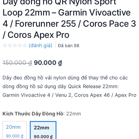
Dây đồng hồ QR Nylon Sport
Loop 22mm – Garmin Vivoactive
4 / Forerunner 255 / Coros Pace 3
/ Coros Apex Pro
(đánh giá)
Đã bán
98
Rated
0.0
Original
Current
150.000
₫
90.000
₫
out
of
price
price
5
Dây đeo đồng hồ vải nylon dùng để thay thế cho các
was:
is:
dòng đồng hồ sử dụng dây Quick Release 22mm:
150.000 ₫.
90.000 ₫.
Garmin Vivoactive 4 / Venu 2, Coros Apex 46 / Apex Pro
Kích Thước Dây Đồng Hồ
:
22mm
20mm
22mm
90.000
₫
90.000
₫