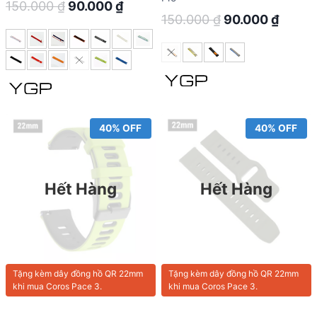
Original
Current
150.000
₫
90.000
₫
Original
Curre
150.000
₫
90.000
₫
price
price
price
price
was:
is:
was:
is:
150.000 ₫.
90.000 ₫.
150.000 ₫.
90.00
40% OFF
40% OFF
Hết Hàng
Hết Hàng
Tặng kèm
dây đồng hồ QR 22mm
Tặng kèm
dây đồng hồ QR 22mm
khi mua Coros Pace 3.
khi mua Coros Pace 3.