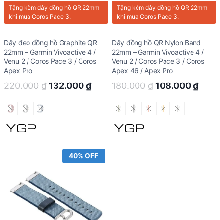
Tặng kèm
dây đồng hồ QR 22mm
Tặng kèm
dây đồng hồ QR 22mm
khi mua Coros Pace 3.
khi mua Coros Pace 3.
Dây đeo đồng hồ Graphite QR
Dây đồng hồ QR Nylon Band
22mm – Garmin Vivoactive 4 /
22mm – Garmin Vivoactive 4 /
Venu 2 / Coros Pace 3 / Coros
Venu 2 / Coros Pace 3 / Coros
Apex Pro
Apex 46 / Apex Pro
Original
Current
Original
Curr
220.000
₫
132.000
₫
180.000
₫
108.000
₫
price
price
price
price
was:
is:
was:
is:
220.000 ₫.
132.000 ₫.
180.000 ₫.
108.
40% OFF