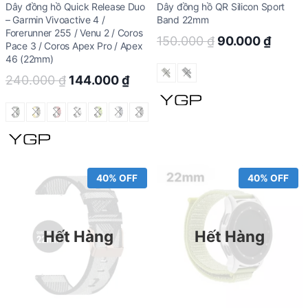
Dây đồng hồ Quick Release Duo
Dây đồng hồ QR Silicon Sport
– Garmin Vivoactive 4 /
Band 22mm
Forerunner 255 / Venu 2 / Coros
Original
Curre
150.000
₫
90.000
₫
Pace 3 / Coros Apex Pro / Apex
price
price
46 (22mm)
was:
is:
Original
Current
240.000
₫
144.000
₫
150.000 ₫.
90.00
price
price
was:
is:
240.000 ₫.
144.000 ₫.
40% OFF
40% OFF
Hết Hàng
Hết Hàng