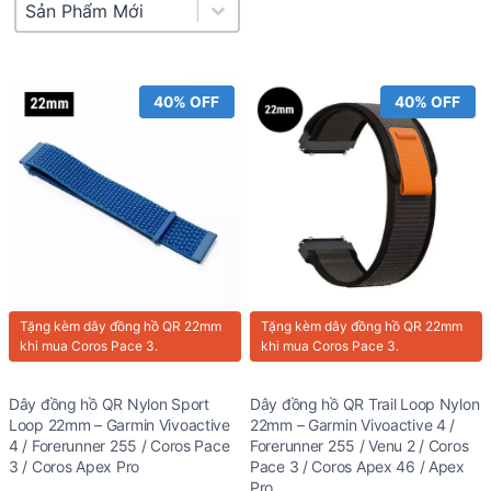
Product Sort
Sort content
40% OFF
40% OFF
Tặng kèm
dây đồng hồ QR 22mm
Tặng kèm
dây đồng hồ QR 22mm
khi mua Coros Pace 3.
khi mua Coros Pace 3.
Dây đồng hồ QR Nylon Sport
Dây đồng hồ QR Trail Loop Nylon
Loop 22mm – Garmin Vivoactive
22mm – Garmin Vivoactive 4 /
4 / Forerunner 255 / Coros Pace
Forerunner 255 / Venu 2 / Coros
3 / Coros Apex Pro
Pace 3 / Coros Apex 46 / Apex
Pro