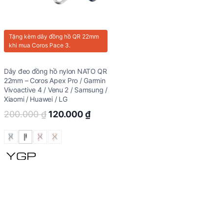
Tặng kèm
dây đồng hồ QR 22mm
khi mua Coros Pace 3.
Dây đeo đồng hồ nylon NATO QR
22mm – Coros Apex Pro / Garmin
Vivoactive 4 / Venu 2 / Samsung /
Xiaomi / Huawei / LG
Original
Current
200.000
₫
120.000
₫
price
price
was:
is:
200.000 ₫.
120.000 ₫.