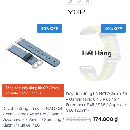
was:
is:
220.000 ₫.
132.
40% OFF
40% OFF
Hết Hàng
Tặng kèm
dây đồng hồ QR 22mm
khi mua Coros Pace 3.
Dây đeo đồng hồ NATO Quick Fit
– Garmin fenix 6 / 5 Plus / 5 /
Forerunner 945 / 935 / Approach
Dây đeo đồng hồ nylon NATO QR
S60 (22mm)
22mm – Coros Apex Pro / Garmin
Original
Curr
290.000
₫
174.000
₫
Vivoactive 4 / Venu 2 / Samsung /
Xiaomi / Huawei / LG
price
price