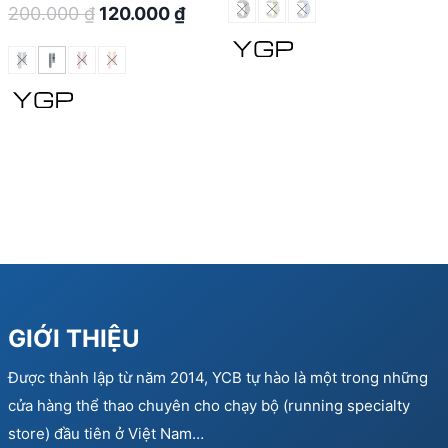
Original
Current
200.000
₫
120.000
₫
was:
is:
price
price
290.000 ₫.
174.
was:
is:
200.000 ₫.
120.000 ₫.
GIỚI THIỆU
Được thành lập từ năm 2014, YCB tự hào là một trong những
cửa hàng thể thao chuyên cho chạy bộ (running specialty
store) đầu tiên ở Việt Nam…