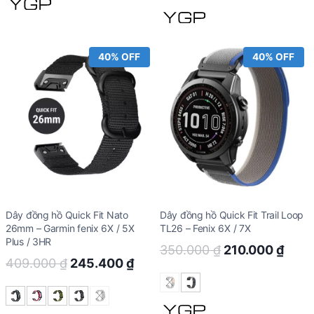
350.000 ₫.
210.000 ₫.
409.000 ₫.
245.
40% OFF
40% OFF
Dây đồng hồ Quick Fit Nato
Dây đồng hồ Quick Fit Trail Loop
26mm – Garmin fenix 6X / 5X
TL26 – Fenix 6X / 7X
Plus / 3HR
Original
Curr
350.000
₫
210.000
₫
Original
Current
409.000
₫
245.400
₫
price
price
price
price
was:
is:
was:
is:
350.000 ₫.
210.