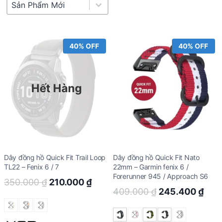
Product Sort
Sort content
40% OFF
40% OFF
Hết Hàng
Dây đồng hồ Quick Fit Trail Loop
Dây đồng hồ Quick Fit Nato
TL22 – Fenix 6 / 7
22mm – Garmin fenix 6 /
Forerunner 945 / Approach S6
Original
Current
350.000
₫
210.000
₫
Original
Cur
409.000
₫
245.400
₫
price
price
price
pric
was:
is:
was:
is: