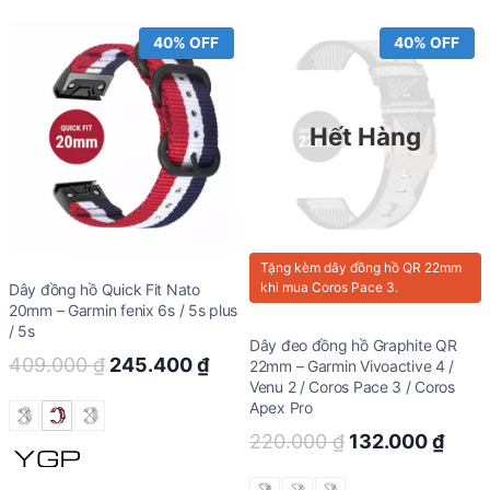
40% OFF
40% OFF
Hết Hàng
Tặng kèm
dây đồng hồ QR 22mm
khi mua Coros Pace 3.
Dây đồng hồ Quick Fit Nato
20mm – Garmin fenix 6s / 5s plus
/ 5s
Dây đeo đồng hồ Graphite QR
Original
Current
409.000
₫
245.400
₫
22mm – Garmin Vivoactive 4 /
Venu 2 / Coros Pace 3 / Coros
price
price
Apex Pro
was:
is:
Original
Curr
220.000
₫
132.000
₫
409.000 ₫.
245.400 ₫.
price
pric