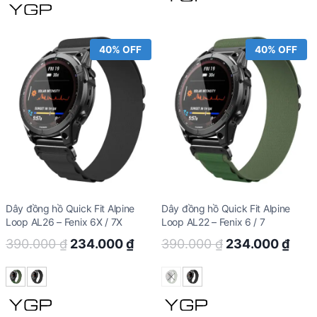
409.000 ₫.
245.400 ₫.
40% OFF
40% OFF
Dây đồng hồ Quick Fit Alpine
Dây đồng hồ Quick Fit Alpine
Loop AL26 – Fenix 6X / 7X
Loop AL22 – Fenix 6 / 7
Original
Current
Original
Curr
390.000
₫
234.000
₫
390.000
₫
234.000
₫
price
price
price
pric
was:
is:
was:
is:
390.000 ₫.
234.000 ₫.
390.000 ₫.
234.