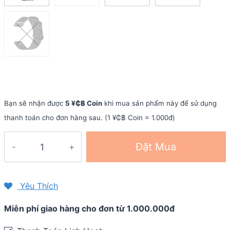
Bạn sẽ nhận được
5 ¥₵฿ Coin
khi mua sản phẩm này để sử dụng
thanh toán cho đơn hàng sau. (1 ¥₵฿ Coin = 1.000đ)
Dây
Đặt Mua
đồng
hồ
Quick
Yêu Thích
Fit
Miễn phí giao hàng cho đơn từ 1.000.000đ
Nato
22mm