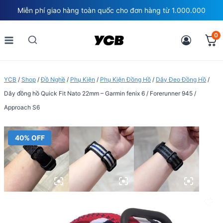
Skip
Miễn phí giao hàng toàn quốc cho đơn hàng từ 1.000.000
to
content
0
YCB
/
Shop
/
Đồ Nghề
/
Phụ Kiện
/
Phụ Kiện Đồng Hồ
/
Dây Đeo Đồng Hồ
/
Dây đồng hồ Quick Fit Nato 22mm – Garmin fenix 6 / Forerunner 945 /
Approach S6
40% OFF