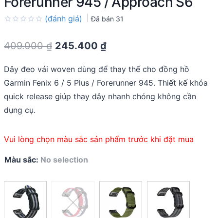
Forerunner 945 / Approach S6
(đánh giá)
Đã bán
31
Rated
0.0
Original
Current
409.000
₫
245.400
₫
out
of
price
price
5
Dây đeo vải woven dùng để thay thế cho đồng hồ
was:
is:
Garmin Fenix 6 / 5 Plus / Forerunner 945. Thiết kế khóa
409.000 ₫.
245.400 ₫.
quick release giúp thay dây nhanh chóng không cần
dụng cụ.
Vui lòng chọn màu sắc sản phẩm trước khi đặt mua
Màu sắc
:
No selection