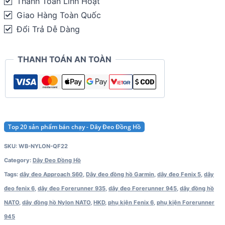
Thanh Toán Linh Hoạt
-
Giao Hàng Toàn Quốc
Garmin
Đổi Trả Dễ Dàng
fenix
6
THANH TOÁN AN TOÀN
/
Forerunner
945
/
Approach
Top 20 sản phẩm bán chạy - Dây Đeo Đồng Hồ
S6
SKU:
WB-NYLON-QF22
quantity
Category:
Dây Đeo Đồng Hồ
Tags:
dây đeo Approach S60
,
Dây đeo đồng hồ Garmin
,
dây đeo Fenix 5
,
dây
đeo fenix 6
,
dây đeo Forerunner 935
,
dây đeo Forerunner 945
,
dây đồng hồ
NATO
,
dây đồng hồ Nylon NATO
,
HKD
,
phụ kiện Fenix 6
,
phụ kiện Forerunner
945