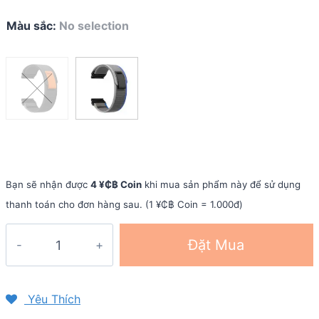
Màu sắc
:
No selection
Bạn sẽ nhận được
4 ¥₵฿ Coin
khi mua sản phẩm này để sử dụng
thanh toán cho đơn hàng sau. (1 ¥₵฿ Coin = 1.000đ)
Dây
Đặt Mua
đồng
hồ
Quick
Yêu Thích
Fit