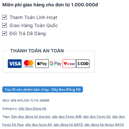
Miễn phí giao hàng cho đơn từ 1.000.000đ
Trail
Loop
Thanh Toán Linh Hoạt
TL26
Giao Hàng Toàn Quốc
-
Đổi Trả Dễ Dàng
Fenix
6X
THANH TOÁN AN TOÀN
/
7X
quantity
Top 20 sản phẩm bán chạy - Dây Đeo Đồng Hồ
SKU:
WB-NYLON-TL7X-26MM
Category:
Dây Đeo Đồng Hồ
Tags:
Dây đeo đồng hồ Garmin
,
dây đeo Fenix 3HR
,
dây đeo Fenix 5X
,
dây đeo
Fenix 5X Plus
,
dây đeo fenix 6X
,
dây đồng hồ NATO
,
dây đồng hồ Nylon NATO
,