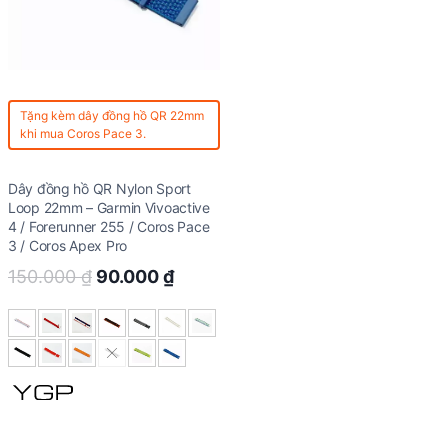
Tặng kèm
dây đồng hồ QR 22mm
khi mua Coros Pace 3.
Dây đồng hồ QR Nylon Sport
Loop 22mm – Garmin Vivoactive
4 / Forerunner 255 / Coros Pace
3 / Coros Apex Pro
Original
Current
150.000
₫
90.000
₫
price
price
was:
is:
150.000 ₫.
90.000 ₫.