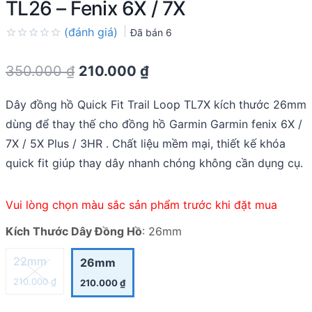
TL26 – Fenix 6X / 7X
(đánh giá)
Đã bán
6
Rated
0.0
Original
Current
350.000
₫
210.000
₫
out
of
price
price
5
Dây đồng hồ Quick Fit Trail Loop TL7X kích thước 26mm
was:
is:
dùng để thay thế cho đồng hồ Garmin Garmin fenix 6X /
350.000 ₫.
210.000 ₫.
7X / 5X Plus / 3HR . Chất liệu mềm mại, thiết kế khóa
quick fit giúp thay dây nhanh chóng không cần dụng cụ.
Vui lòng chọn màu sắc sản phẩm trước khi đặt mua
Kích Thước Dây Đồng Hồ
:
26mm
22mm
26mm
210.000
₫
210.000
₫