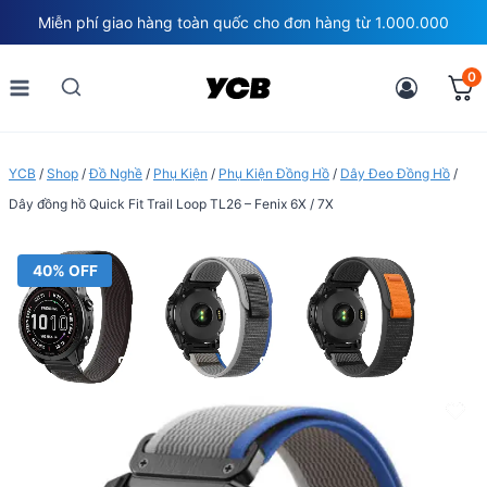
Skip
Miễn phí giao hàng toàn quốc cho đơn hàng từ 1.000.000
to
content
0
YCB
/
Shop
/
Đồ Nghề
/
Phụ Kiện
/
Phụ Kiện Đồng Hồ
/
Dây Đeo Đồng Hồ
/
Dây đồng hồ Quick Fit Trail Loop TL26 – Fenix 6X / 7X
40% OFF