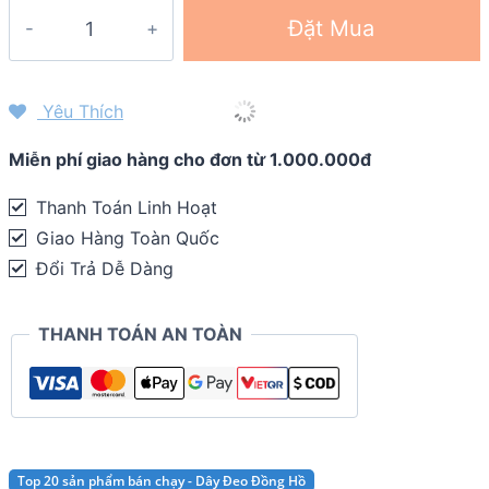
Dây
Đặt Mua
đeo
đồng
hồ
Yêu Thích
NATO
Miễn phí giao hàng cho đơn từ 1.000.000đ
Quick
Fit
Thanh Toán Linh Hoạt
-
Giao Hàng Toàn Quốc
Garmin
Đổi Trả Dễ Dàng
fenix
6
THANH TOÁN AN TOÀN
/
5
Plus
/
5
Top 20 sản phẩm bán chạy - Dây Đeo Đồng Hồ