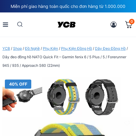
Skip
Miễn phí giao hàng toàn quốc cho đơn hàng từ 1.000.000
to
content
0
YCB
/
Shop
/
Đồ Nghề
/
Phụ Kiện
/
Phụ Kiện Đồng Hồ
/
Dây Đeo Đồng Hồ
/
Dây đeo đồng hồ NATO Quick Fit – Garmin fenix 6 / 5 Plus / 5 / Forerunner
945 / 935 / Approach S60 (22mm)
40% OFF