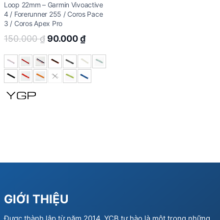
Loop 22mm – Garmin Vivoactive
4 / Forerunner 255 / Coros Pace
3 / Coros Apex Pro
Original
Current
150.000
₫
90.000
₫
price
price
was:
is:
150.000 ₫.
90.000 ₫.
GIỚI THIỆU
Được thành lập từ năm 2014, YCB tự hào là một trong những