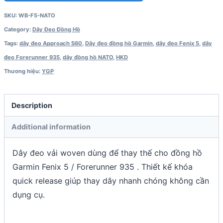
/
SKU:
WB-F5-NATO
Forerunner
Category:
Dây Đeo Đồng Hồ
945
Tags:
dây đeo Approach S60
,
Dây đeo đồng hồ Garmin
,
dây đeo Fenix 5
,
dây
/
đeo Forerunner 935
,
dây đồng hồ NATO
,
HKD
935
Thương hiệu:
YGP
/
Approach
S60
Description
(22mm)
Additional information
quantity
Dây đeo vải woven dùng để thay thế cho đồng hồ
Garmin Fenix 5 / Forerunner 935 . Thiết kế khóa
quick release giúp thay dây nhanh chóng không cần
dụng cụ.