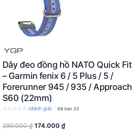
Dây đeo đồng hồ NATO Quick Fit
– Garmin fenix 6 / 5 Plus / 5 /
Forerunner 945 / 935 / Approach
S60 (22mm)
(đánh giá)
Đã bán
33
Rated
0.0
Original
Current
290.000
₫
174.000
₫
out
of
price
price
5