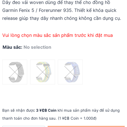
Dây đeo vải woven dùng để thay thế cho đồng hồ
was:
is:
Garmin Fenix 5 / Forerunner 935. Thiết kế khóa quick
290.000 ₫.
174.000 ₫.
release giúp thay dây nhanh chóng không cần dụng cụ.
Vui lòng chọn màu sắc sản phẩm trước khi đặt mua
Màu sắc
:
No selection
Bạn sẽ nhận được
3 ¥₵฿ Coin
khi mua sản phẩm này để sử dụng
thanh toán cho đơn hàng sau. (1 ¥₵฿ Coin = 1.000đ)