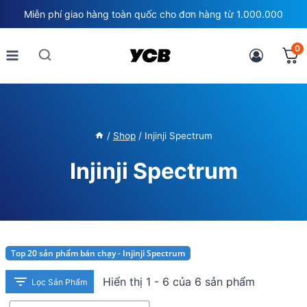
Skip
Miễn phí giao hàng toàn quốc cho đơn hàng từ 1.000.000
to
content
0
/
Shop
/
Injinji Spectrum
Injinji Spectrum
Top 20 sản phẩm bán chạy - Injinji Spectrum
Hiển thị 1 - 6 của 6 sản phẩm
Lọc Sản Phẩm