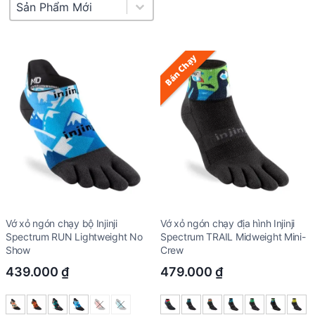
Product Sort
Sort content
Bán Chạy
Vớ xỏ ngón chạy bộ Injinji
Vớ xỏ ngón chạy địa hình Injinji
Spectrum RUN Lightweight No
Spectrum TRAIL Midweight Mini-
Show
Crew
439.000
₫
479.000
₫