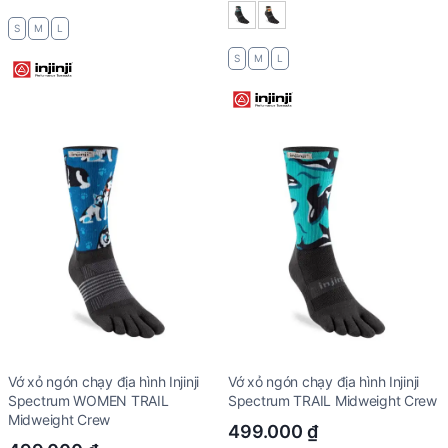
S
M
L
S
M
L
Vớ xỏ ngón chạy địa hình Injinji
Vớ xỏ ngón chạy địa hình Injinji
Spectrum WOMEN TRAIL
Spectrum TRAIL Midweight Crew
Midweight Crew
499.000
₫