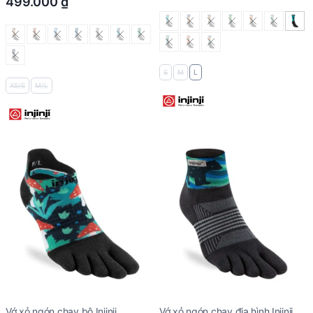
499.000
₫
S
M
L
XS/S
M/L
Vớ xỏ ngón chạy bộ Injinji
Vớ xỏ ngón chạy địa hình Injinji