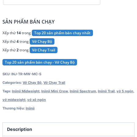
SẢN PHẨM BÁN CHẠY
Xếp thứ
14
trong
Top 20 sản phẩm bán chạy nhất
Xếp thứ
4
trong
Vớ Chạy Bộ
Xếp thứ
2
trong
Vớ Chạy Trail
Top 20 sản phẩm bán chạy - Vớ Chạy Bộ
SKU:
INJ-TR-MW-MC-S
Categories:
Vớ Chạy Bộ
,
Vớ Chạy Trail
Tags:
Injinji Midweight
,
Injinji Mini Crew
,
Injinji Spectrum
,
Injinji Trail
,
vớ 5 ngón
,
vớ midweight
,
vớ xỏ ngón
Thương hiệu:
Injinji
Description