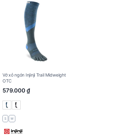
Vớ xỏ ngón Injinji Trail Midweight
OTC
579.000
₫
S
M