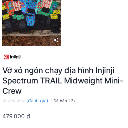
Vớ xỏ ngón chạy địa hình Injinji
Spectrum TRAIL Midweight Mini-
Crew
(đánh giá)
Đã bán
1.3k
Rated
0.0
479.000
₫
out
of
5