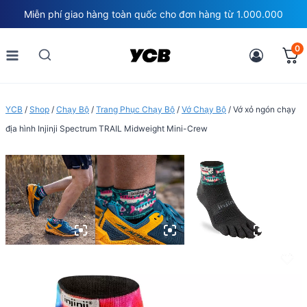
Skip
Miễn phí giao hàng toàn quốc cho đơn hàng từ 1.000.000
to
content
0
YCB
/
Shop
/
Chạy Bộ
/
Trang Phục Chạy Bộ
/
Vớ Chạy Bộ
/
Vớ xỏ ngón chạy
địa hình Injinji Spectrum TRAIL Midweight Mini-Crew