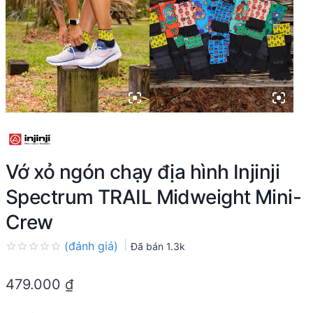
Vớ xỏ ngón chạy địa hình Injinji
Spectrum TRAIL Midweight Mini-
Crew
(đánh giá)
Đã bán
1.3k
Rated
0.0
479.000
₫
out
of
5