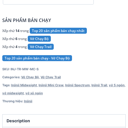
SẢN PHẨM BÁN CHẠY
Xếp thứ
14
trong
Top 20 sản phẩm bán chạy nhất
Xếp thứ
6
trong
Vớ Chạy Bộ
Xếp thứ
4
trong
Vớ Chạy Trail
Top 20 sản phẩm bán chạy - Vớ Chạy Bộ
SKU:
INJ-TR-MW-MC-S
Categories:
Vớ Chạy Bộ
,
Vớ Chạy Trail
Tags:
Injinji Midweight
,
Injinji Mini Crew
,
Injinji Spectrum
,
Injinji Trail
,
vớ 5 ngón
,
vớ midweight
,
vớ xỏ ngón
Thương hiệu:
Injinji
Description