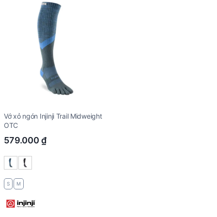
Vớ xỏ ngón Injinji Trail Midweight
OTC
579.000
₫
S
M