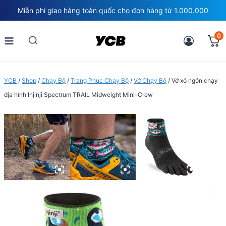
Skip
Miễn phí giao hàng toàn quốc cho đơn hàng từ 1.000.000
to
content
0
YCB
/
Shop
/
Chạy Bộ
/
Trang Phục Chạy Bộ
/
Vớ Chạy Bộ
/
Vớ xỏ ngón chạy
địa hình Injinji Spectrum TRAIL Midweight Mini-Crew