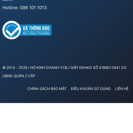
Hotline: 098 101 1013
© 2014 - 2026 / HỘ KINH DOANH YCB / GIẤY ĐKHKD SỐ 41B8013641 DO
UBND QUẬN 2 CẤP
CHÍNH SÁCH BẢO MẬT
ĐIỀU KHOẢN SỬ DỤNG
LIÊN HỆ