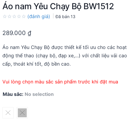
Áo nam Yêu Chạy Bộ BW1512
(đánh giá)
Đã bán
13
Rated
0.0
289.000
₫
out
of
5
Áo nam Yêu Chạy Bộ được thiết kế tối ưu cho các hoạt
động thể thao (chạy bộ, đạp xe,…) với chất liệu vải cao
cấp, thoát khí tốt, độ bền cao.
Vui lòng chọn màu sắc sản phẩm trước khi đặt mua
Màu sắc
:
No selection