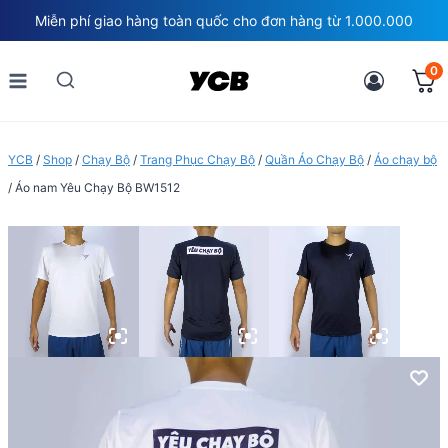
Skip
Miễn phí giao hàng toàn quốc cho đơn hàng từ 1.000.000
to
content
0
YCB
/
Shop
/
Chạy Bộ
/
Trang Phục Chạy Bộ
/
Quần Áo Chạy Bộ
/
Áo chạy bộ
/
Áo nam Yêu Chạy Bộ BW1512