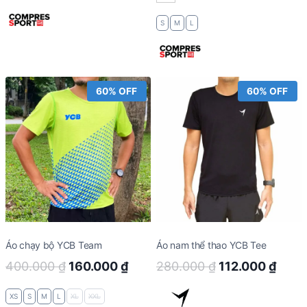
S
M
L
60% OFF
60% OFF
Áo chạy bộ YCB Team
Áo nam thể thao YCB Tee
Original
Current
Original
Curr
400.000
₫
160.000
₫
280.000
₫
112.000
₫
price
price
price
price
XS
S
M
L
XL
XXL
was:
is:
was:
is: