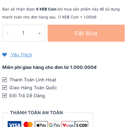
Bạn sẽ nhận được
6 ¥₵฿ Coin
khi mua sản phẩm này để sử dụng
thanh toán cho đơn hàng sau. (1 ¥₵฿ Coin = 1.000đ)
Áo
Đặt Mua
nam
Yêu
Chạy
Yêu Thích
Bộ
Miễn phí giao hàng cho đơn từ 1.000.000đ
BW1512
quantity
Thanh Toán Linh Hoạt
Giao Hàng Toàn Quốc
Đổi Trả Dễ Dàng
THANH TOÁN AN TOÀN