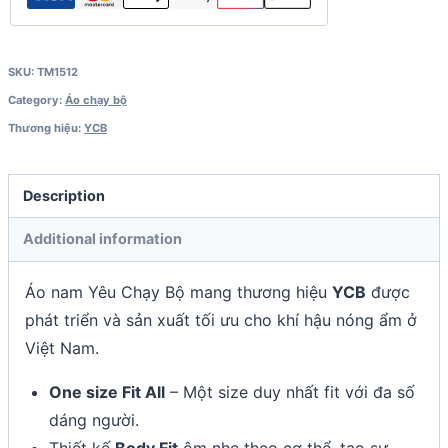
SKU:
TM1512
Category:
Áo chạy bộ
Thương hiệu:
YCB
Description
Additional information
Áo nam Yêu Chạy Bộ mang thương hiệu
YCB
được
phát triển và sản xuất tối ưu cho khí hậu nóng ẩm ở
Việt Nam.
One size Fit All
– Một size duy nhất fit với đa số
dáng người.
Thiết kế
Body Fit
ôm nhẹ theo cơ thể, tạo sự