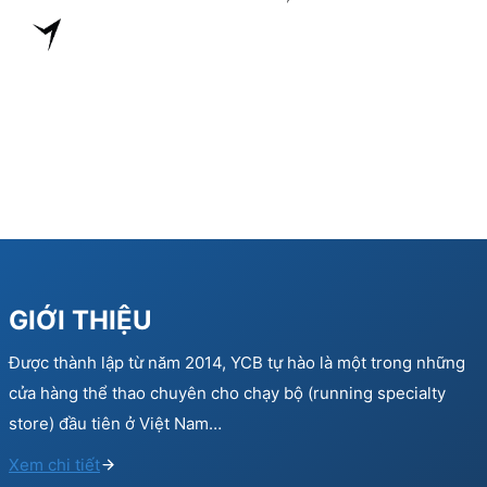
400.000 ₫.
160.000 ₫.
280.000 ₫.
112.0
GIỚI THIỆU
Được thành lập từ năm 2014, YCB tự hào là một trong những
cửa hàng thể thao chuyên cho chạy bộ (running specialty
store) đầu tiên ở Việt Nam…
Xem chi tiết