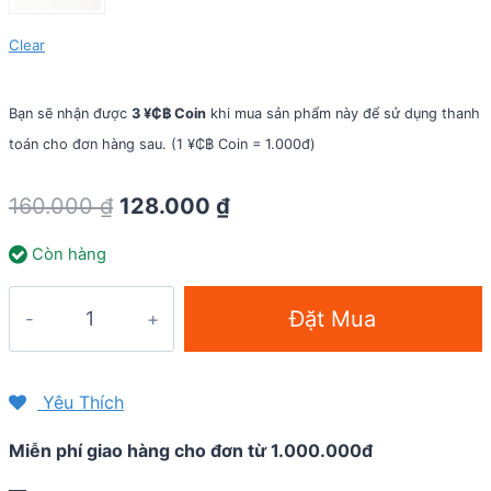
Clear
Bạn sẽ nhận được
3 ¥₵฿ Coin
khi mua sản phẩm này để sử dụng thanh
toán cho đơn hàng sau. (1 ¥₵฿ Coin = 1.000đ)
Original
Current
160.000
₫
128.000
₫
price
price
Còn hàng
was:
is:
160.000 ₫.
128.000 ₫.
Băng
Đặt Mua
trán
thể
thao
Yêu Thích
KeepDri
Miễn phí giao hàng cho đơn từ 1.000.000đ
Headband
Thin