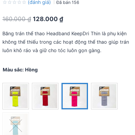
(đánh giá)
Đã bán
156
Rated
0.0
Original
Current
160.000
₫
128.000
₫
out
of
price
price
5
Băng trán thể thao Headband KeepDri Thin là phụ kiện
was:
is:
không thể thiếu trong các hoạt động thể thao giúp trán
160.000 ₫.
128.000 ₫.
luôn khô ráo và giữ cho tóc luôn gọn gàng.
Màu sắc
:
Hồng