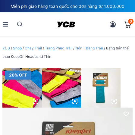
Skip
Miễn phí giao hàng toàn quốc cho đơn hàng từ 1.000.000
to
content
0
YCB
/
Shop
/
Chạy Trail
/
Trang Phục Trail
/
Nón – Băng Trán
/
Băng trán thể
thao KeepDri Headband Thin
20% OFF