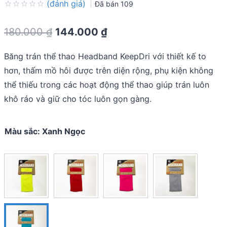
(đánh giá)
Đã bán
109
Rated
0.0
Original
Current
180.000
₫
144.000
₫
out
of
price
price
5
Băng trán thể thao Headband KeepDri với thiết kế to
was:
is:
hơn, thấm mồ hôi được trên diện rộng, phụ kiện không
180.000 ₫.
144.000 ₫.
thể thiếu trong các hoạt động thể thao giúp trán luôn
khô ráo và giữ cho tóc luôn gọn gàng.
Màu sắc
:
Xanh Ngọc