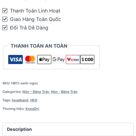
quantity
Thanh Toán Linh Hoạt
Giao Hàng Toàn Quốc
Đổi Trả Dễ Dàng
THANH TOÁN AN TOÀN
SKU:
HB11-xanh-ngoc
Categories:
Nón – Băng Trán
,
Nón - Băng Trán
Tags:
headband
,
HKD
Thương hiệu:
KeepDri
Description