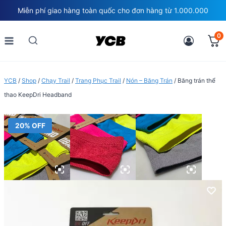
Skip
Miễn phí giao hàng toàn quốc cho đơn hàng từ 1.000.000
to
content
0
YCB
/
Shop
/
Chạy Trail
/
Trang Phục Trail
/
Nón – Băng Trán
/
Băng trán thể
thao KeepDri Headband
20% OFF