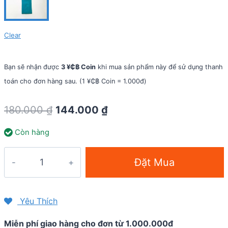
Clear
Bạn sẽ nhận được
3 ¥₵฿ Coin
khi mua sản phẩm này để sử dụng thanh
toán cho đơn hàng sau. (1 ¥₵฿ Coin = 1.000đ)
Original
Current
180.000
₫
144.000
₫
price
price
Còn hàng
was:
is:
180.000 ₫.
144.000 ₫.
Băng
Đặt Mua
trán
thể
thao
Yêu Thích
KeepDri
Miễn phí giao hàng cho đơn từ 1.000.000đ
Headband