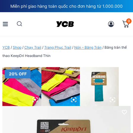
Skip
Miễn phí giao hàng toàn quốc cho đơn hàng từ 1.000.000
to
content
0
YCB
/
Shop
/
Chạy Trail
/
Trang Phục Trail
/
Nón – Băng Trán
/
Băng trán thể
thao KeepDri Headband Thin
20% OFF