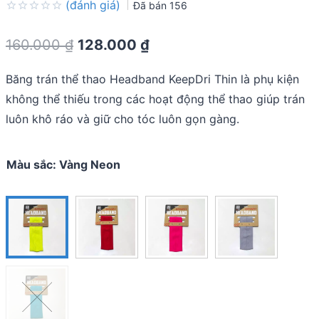
(đánh giá)
Đã bán
156
Rated
0.0
Original
Current
160.000
₫
128.000
₫
out
of
price
price
5
Băng trán thể thao Headband KeepDri Thin là phụ kiện
was:
is:
không thể thiếu trong các hoạt động thể thao giúp trán
160.000 ₫.
128.000 ₫.
luôn khô ráo và giữ cho tóc luôn gọn gàng.
Màu sắc
:
Vàng Neon