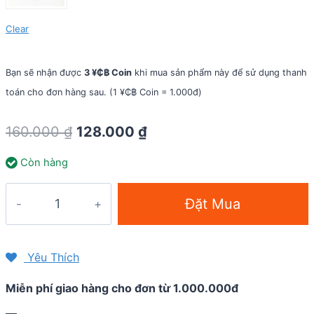
Clear
Bạn sẽ nhận được
3 ¥₵฿ Coin
khi mua sản phẩm này để sử dụng thanh
toán cho đơn hàng sau. (1 ¥₵฿ Coin = 1.000đ)
Original
Current
160.000
₫
128.000
₫
price
price
Còn hàng
was:
is:
160.000 ₫.
128.000 ₫.
Băng
Đặt Mua
trán
thể
thao
Yêu Thích
KeepDri
Miễn phí giao hàng cho đơn từ 1.000.000đ
Headband
Thin