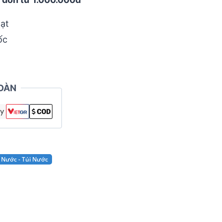
ạt
ốc
OÀN
 Nước - Túi Nước