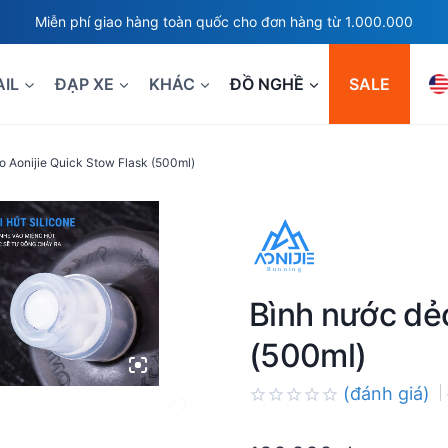
Miễn phí giao hàng toàn quốc cho đơn hàng từ 1.000.000
AIL
ĐẠP XE
KHÁC
ĐỒ NGHỀ
SALE
o Aonijie Quick Stow Flask (500ml)
Bình nước dẻo
(500ml)
(đánh giá)
Rated
0.0