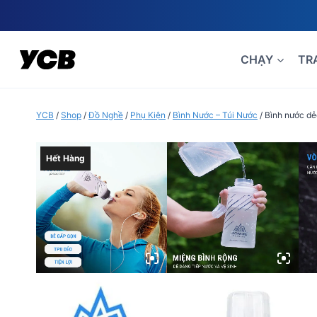
Skip
to
content
CHẠY
TR
YCB
/
Shop
/
Đồ Nghề
/
Phụ Kiện
/
Bình Nước – Túi Nước
/
Bình nước dẻ
Hết Hàng