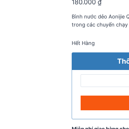
180.000
₫
out
of
5
Bình nước dẻo Aonijie Q
trong các chuyến chạy đ
Hết Hàng
Thô
Miễn phí giao hàng cho