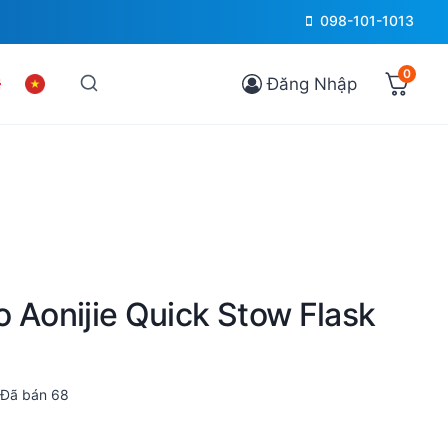
098-101-1013
0
Đăng Nhập
 Aonijie Quick Stow Flask
Đã bán
68