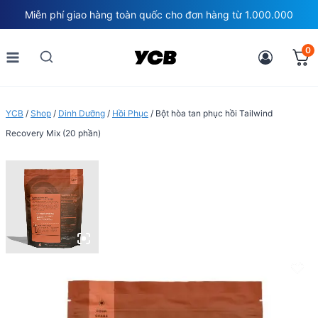
Skip
Miễn phí giao hàng toàn quốc cho đơn hàng từ 1.000.000
to
content
0
YCB
/
Shop
/
Dinh Dưỡng
/
Hồi Phục
/
Bột hòa tan phục hồi Tailwind
Recovery Mix (20 phần)