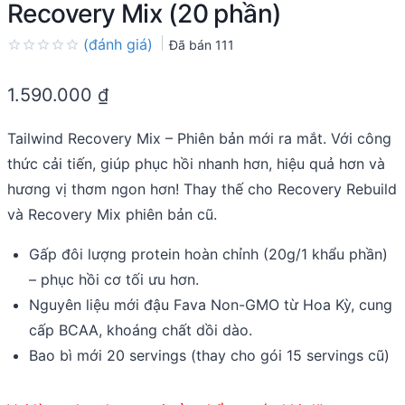
Recovery Mix (20 phần)
(đánh giá)
Đã bán
111
Rated
0.0
1.590.000
₫
out
of
5
Tailwind Recovery Mix – Phiên bản mới ra mắt. Với công
thức cải tiến, giúp phục hồi nhanh hơn, hiệu quả hơn và
hương vị thơm ngon hơn! Thay thế cho Recovery Rebuild
và Recovery Mix phiên bản cũ.
Gấp đôi lượng protein hoàn chỉnh (20g/1 khẩu phần)
– phục hồi cơ tối ưu hơn.
Nguyên liệu mới đậu Fava Non-GMO từ Hoa Kỳ, cung
cấp BCAA, khoáng chất dồi dào.
Bao bì mới 20 servings (thay cho gói 15 servings cũ)