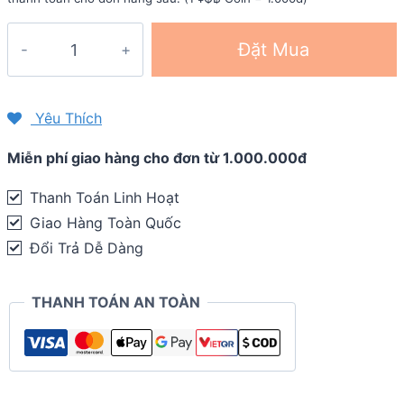
Bột
Đặt Mua
hòa
tan
phục
Yêu Thích
hồi
Miễn phí giao hàng cho đơn từ 1.000.000đ
Tailwind
Recovery
Thanh Toán Linh Hoạt
Mix
Giao Hàng Toàn Quốc
(20
Đổi Trả Dễ Dàng
phần)
quantity
THANH TOÁN AN TOÀN