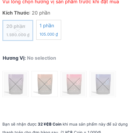
Vui lòng chọn hương vị sản phẩm trước khi đặt mua
Kích Thước
:
20 phần
1 phần
20 phần
105.000
₫
1.590.000
₫
Hương Vị
:
No selection
Bạn sẽ nhận được
32 ¥₵฿ Coin
khi mua sản phẩm này để sử dụng
thanh toán cho đơn hàng sau. (1 ¥₵฿ Coin = 1.000đ)