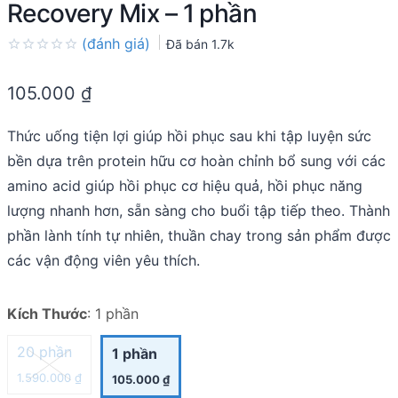
Recovery Mix – 1 phần
(đánh giá)
Đã bán
1.7k
Rated
0.0
105.000
₫
out
of
5
Thức uống tiện lợi giúp hồi phục sau khi tập luyện sức
bền dựa trên protein hữu cơ hoàn chỉnh bổ sung với các
amino acid giúp hồi phục cơ hiệu quả, hồi phục năng
lượng nhanh hơn, sẵn sàng cho buổi tập tiếp theo. Thành
phần lành tính tự nhiên, thuần chay trong sản phẩm được
các vận động viên yêu thích.
Kích Thước
:
1 phần
20 phần
1 phần
1.590.000
₫
105.000
₫