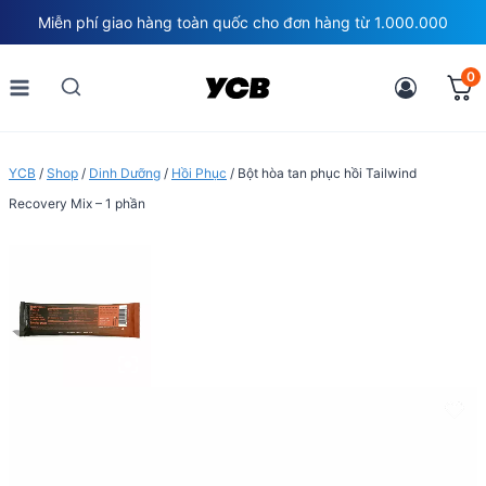
Skip
Miễn phí giao hàng toàn quốc cho đơn hàng từ 1.000.000
to
content
0
YCB
/
Shop
/
Dinh Dưỡng
/
Hồi Phục
/
Bột hòa tan phục hồi Tailwind
Recovery Mix – 1 phần