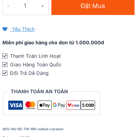
Bột
Đặt Mua
hòa
tan
phục
Yêu Thích
hồi
Miễn phí giao hàng cho đơn từ 1.000.000đ
Tailwind
Recovery
Thanh Toán Linh Hoạt
Mix
Giao Hàng Toàn Quốc
-
Đổi Trả Dễ Dàng
1
phần
THANH TOÁN AN TOÀN
quantity
SKU:
NU-RE-TW-RR1-salted-caramel