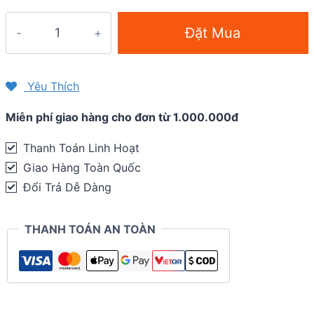
Bột
Đặt Mua
năng
lượng
Tailwind
Yêu Thích
Caffeinated
Miễn phí giao hàng cho đơn từ 1.000.000đ
Endurance
Fuel
Thanh Toán Linh Hoạt
quantity
Giao Hàng Toàn Quốc
Đổi Trả Dễ Dàng
THANH TOÁN AN TOÀN