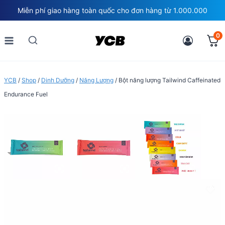
Skip
Miễn phí giao hàng toàn quốc cho đơn hàng từ 1.000.000
to
content
0
YCB
/
Shop
/
Dinh Dưỡng
/
Năng Lượng
/
Bột năng lượng Tailwind Caffeinated
Endurance Fuel