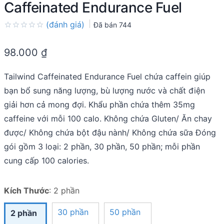
Caffeinated Endurance Fuel
(đánh giá)
Đã bán
744
Rated
0.0
98.000
₫
out
of
5
Tailwind Caffeinated Endurance Fuel chứa caffein giúp
bạn bổ sung năng lượng, bù lượng nước và chất điện
giải hơn cả mong đợi. Khẩu phần chứa thêm 35mg
caffeine với mỗi 100 calo. Không chứa Gluten/ Ăn chay
được/ Không chứa bột đậu nành/ Không chứa sữa Đóng
gói gồm 3 loại: 2 phần, 30 phần, 50 phần; mỗi phần
cung cấp 100 calories.
Kích Thước
:
2 phần
30 phần
50 phần
2 phần