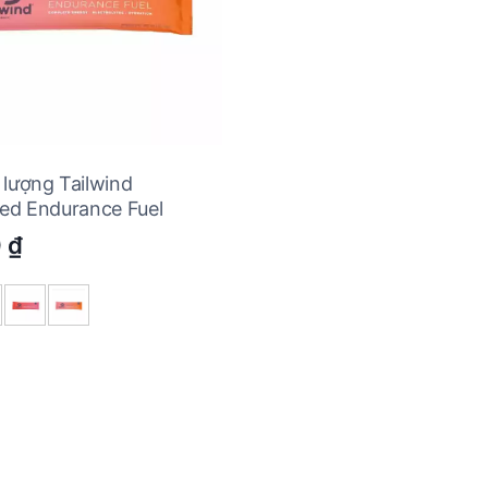
 lượng Tailwind
ted Endurance Fuel
0
₫