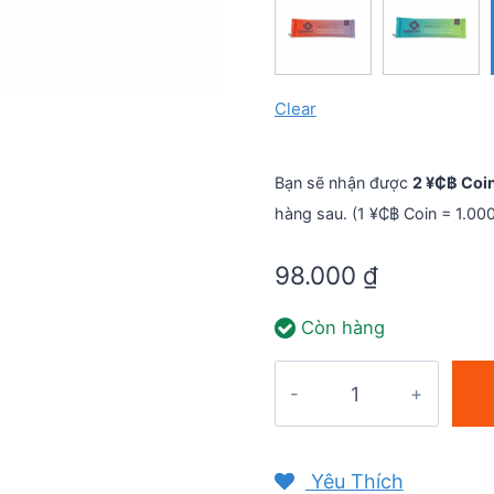
Clear
Bạn sẽ nhận được
2 ¥₵฿ Coi
hàng sau. (1 ¥₵฿ Coin = 1.00
98.000
₫
Còn hàng
Bột
năng
lượng
Tailwind
Yêu Thích