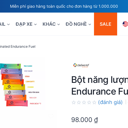
Miễn phí giao hàng toàn quốc cho đơn hàng từ 1.000.000
AIL
ĐẠP XE
KHÁC
ĐỒ NGHỀ
SALE
einated Endurance Fuel
Bột năng lượn
Endurance Fu
(đánh giá)
Rated
0.0
98.000
₫
out
of