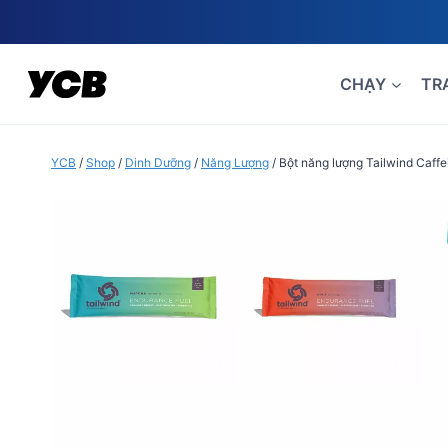
Skip
to
content
CHẠY
TR
YCB
/
Shop
/
Dinh Dưỡng
/
Năng Lượng
/
Bột năng lượng Tailwind Caff