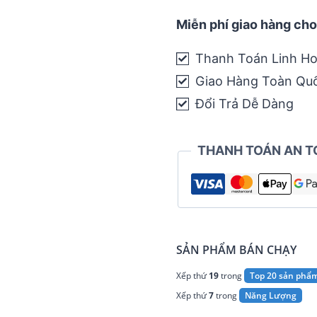
Caffeinated
Endurance
Miễn phí giao hàng cho
Fuel
Thanh Toán Linh Ho
quantity
Giao Hàng Toàn Qu
Đổi Trả Dễ Dàng
THANH TOÁN AN T
SẢN PHẨM BÁN CHẠY
Xếp thứ
19
trong
Top 20 sản phẩ
Xếp thứ
7
trong
Năng Lượng