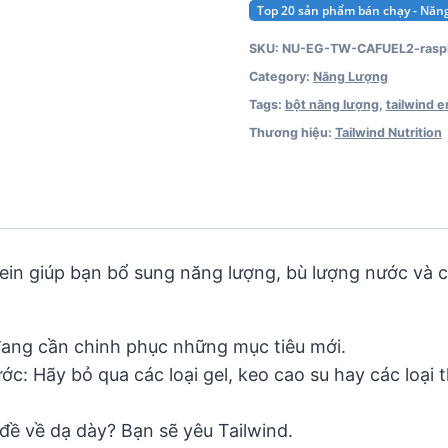
Top 20 sản phẩm bán chạy - Nă
SKU:
NU-EG-TW-CAFUEL2-raspb
Category:
Năng Lượng
Tags:
bột năng lượng
,
tailwind 
Thương hiệu:
Tailwind Nutrition
ein giúp bạn bổ sung năng lượng, bù lượng nước và 
 đang cần chinh phục những mục tiêu mới.
ớc: Hãy bỏ qua các loại gel, keo cao su hay các loại
đề về dạ dày? Bạn sẽ yêu Tailwind.