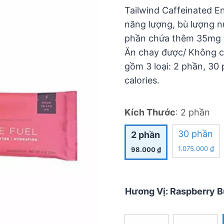
5
Tailwind Caffeinated E
năng lượng, bù lượng n
phần chứa thêm 35mg ca
Ăn chay được/ Không c
gồm 3 loại: 2 phần, 30
calories.
Kích Thước
:
2 phần
30 phần
2 phần
1.075.000
₫
98.000
₫
Hương Vị
:
Raspberry B