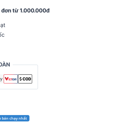
 đơn từ 1.000.000đ
ạt
ốc
OÀN
m bán chạy nhất