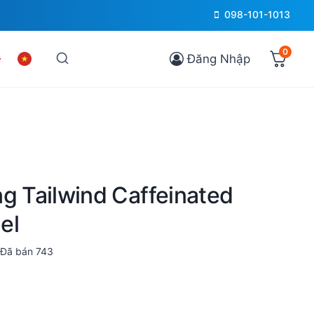
098-101-1013
0
Đăng Nhập
g Tailwind Caffeinated
el
Đã bán
743