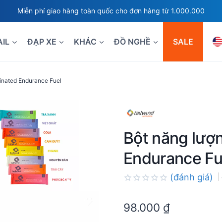
Miễn phí giao hàng toàn quốc cho đơn hàng từ 1.000.000
AIL
ĐẠP XE
KHÁC
ĐỒ NGHỀ
SALE
einated Endurance Fuel
Bột năng lượn
Endurance Fu
(đánh giá)
Rated
0.0
98.000
₫
out
of