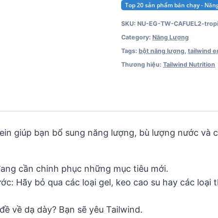
Top 20 sản phẩm bán chạy - Nă
SKU:
NU-EG-TW-CAFUEL2-tropi
Category:
Năng Lượng
Tags:
bột năng lượng
,
tailwind 
Thương hiệu:
Tailwind Nutrition
ein giúp bạn bổ sung năng lượng, bù lượng nước và 
 đang cần chinh phục những mục tiêu mới.
ớc: Hãy bỏ qua các loại gel, keo cao su hay các loại
đề về dạ dày? Bạn sẽ yêu Tailwind.