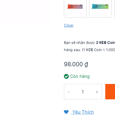
Clear
Bạn sẽ nhận được
2 ¥₵฿ Coi
hàng sau. (1 ¥₵฿ Coin = 1.00
98.000
₫
Còn hàng
Bột
năng
lượng
Tailwind
Yêu Thích