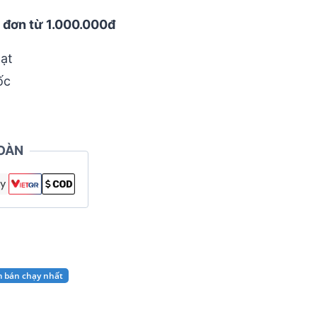
 đơn từ 1.000.000đ
ạt
ốc
OÀN
m bán chạy nhất