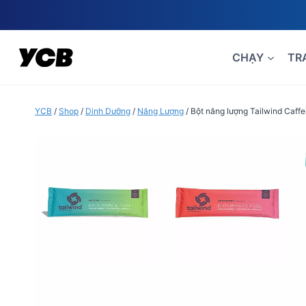
Skip
to
content
CHẠY
TR
YCB
/
Shop
/
Dinh Dưỡng
/
Năng Lượng
/
Bột năng lượng Tailwind Caff