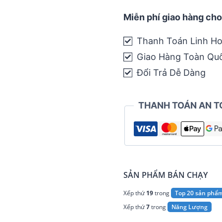
Caffeinated
Endurance
Miễn phí giao hàng cho
Fuel
Thanh Toán Linh Ho
quantity
Giao Hàng Toàn Qu
Đổi Trả Dễ Dàng
THANH TOÁN AN T
SẢN PHẨM BÁN CHẠY
Xếp thứ
19
trong
Top 20 sản phẩ
Xếp thứ
7
trong
Năng Lượng