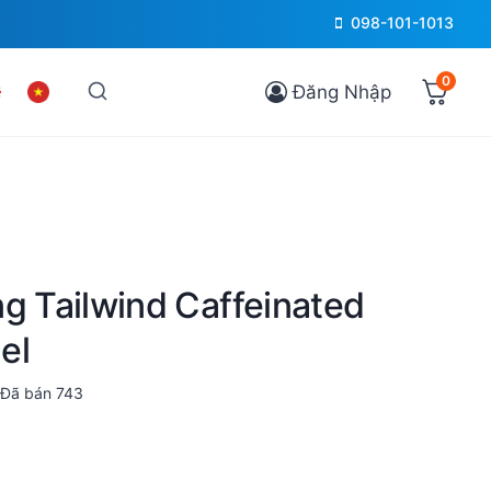
098-101-1013
0
Đăng Nhập
g Tailwind Caffeinated
el
Đã bán
743