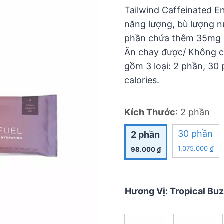
5
Tailwind Caffeinated E
năng lượng, bù lượng n
phần chứa thêm 35mg ca
Ăn chay được/ Không c
gồm 3 loại: 2 phần, 30
calories.
Kích Thước
:
2 phần
30 phần
2 phần
1.075.000
₫
98.000
₫
Hương Vị
:
Tropical Bu