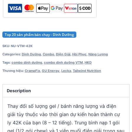
Top 20 sản phẩm bán chạy - Dinh Dưỡng
SKU:
NU-VTM-42K
Categories:
Dinh Dưỡng
,
Combo
,
Điện Giải
,
Hồi Phục
,
Năng Lượng
Tags:
combo dinh dưỡng
,
combo dinh dưỡng VTM
,
HKD
Thương hiệu:
CrampFix
,
GU Energy
,
Lecka
,
Tailwind Nutrition
Description
Thay đổi số lượng gel / bánh năng lượng và điện
giải tùy thuộc vào thời gian dự kiến hoàn thành cự
ly 42K của bạn (8 – 12 tiếng). Trung bình nạp 1 gói
gel (1/2 gói chew) và 1 viên muối điện giải trong sau