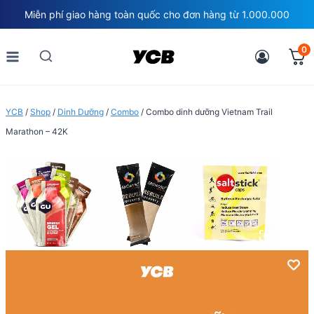
Skip
Miễn phí giao hàng toàn quốc cho đơn hàng từ 1.000.000
to
content
0
YCB
/
Shop
/
Dinh Dưỡng
/
Combo
/
Combo dinh dưỡng Vietnam Trail
Marathon – 42K