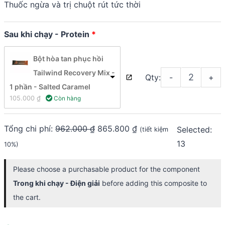
Thuốc ngừa và trị chuột rút tức thời
Sau khi chạy - Protein
Bột hòa tan phục hồi
Tailwind Recovery Mix -
Qty:
-
+
1 phần - Salted Caramel
105.000 
₫
 Còn hàng
Tổng chi phí:
962.000
₫
865.800
₫
Selected:
(tiết kiệm
13
10%)
Please choose a purchasable product for the component
Trong khi chạy - Điện giải
before adding this composite to
the cart.