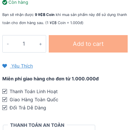
Còn hàng
Bạn sẽ nhận được
9 ¥₵฿ Coin
khi mua sản phẩm này để sử dụng thanh
toán cho đơn hàng sau. (1 ¥₵฿ Coin = 1.000đ)
Combo
Add to cart
dinh
dưỡng
Vietnam
Yêu Thích
Trail
Miễn phí giao hàng cho đơn từ 1.000.000đ
Marathon
-
Thanh Toán Linh Hoạt
42K
Giao Hàng Toàn Quốc
quantity
Đổi Trả Dễ Dàng
THANH TOÁN AN TOÀN