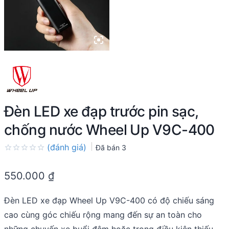
Đèn LED xe đạp trước pin sạc,
chống nước Wheel Up V9C-400
(đánh giá)
Đã bán
3
Rated
0.0
550.000
₫
out
of
5
Đèn LED xe đạp Wheel Up V9C-400 có độ chiếu sáng
cao cùng góc chiếu rộng mang đến sự an toàn cho
những chuyến xe buổi đêm hoặc trong điều kiện thiếu