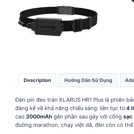
Description
Hướng Dẫn Sử Dụng
Add
Đèn pin đeo trán KLARUS HR1 Plus là phiên bản
đáng kể về khả năng chiếu sáng: liên tục từ
4 t
cao
2000mAh
gắn phần sau gáy với cổng
sạc
đường marathon, chạy việt dã, đèn còn có thể