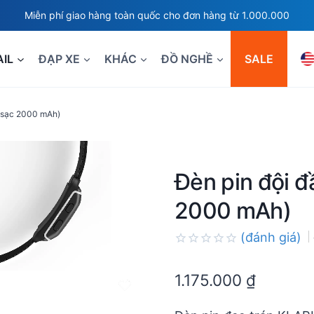
Miễn phí giao hàng toàn quốc cho đơn hàng từ 1.000.000
AIL
ĐẠP XE
KHÁC
ĐỒ NGHỀ
SALE
n sạc 2000 mAh)
Đèn pin đội đ
2000 mAh)
(đánh giá)
Rated
0.0
1.175.000
₫
out
of
5