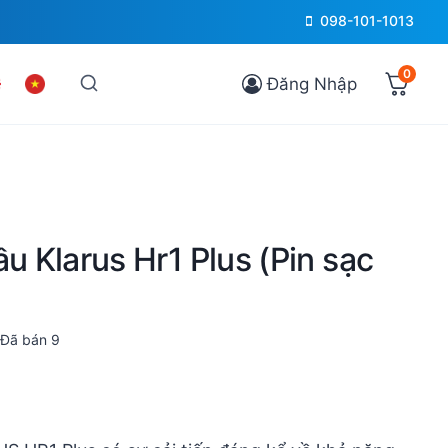
098-101-1013
0
Đăng Nhập
ầu Klarus Hr1 Plus (Pin sạc
Đã bán
9