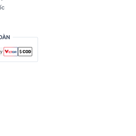
ốc
OÀN