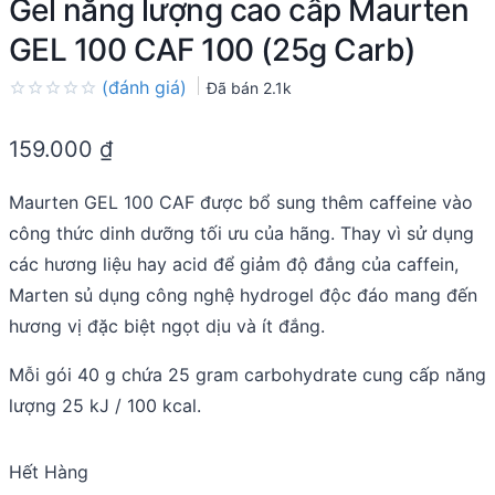
Gel năng lượng cao cấp Maurten
GEL 100 CAF 100 (25g Carb)
(đánh giá)
Đã bán
2.1k
Rated
0.0
159.000
₫
out
of
5
Maurten GEL 100 CAF được bổ sung thêm caffeine vào
công thức dinh dưỡng tối ưu của hãng. Thay vì sử dụng
các hương liệu hay acid để giảm độ đắng của caffein,
Marten sủ dụng công nghệ hydrogel độc đáo mang đến
hương vị đặc biệt ngọt dịu và ít đắng.
Mỗi gói 40 g chứa 25 gram carbohydrate cung cấp năng
lượng 25 kJ / 100 kcal.
Hết Hàng