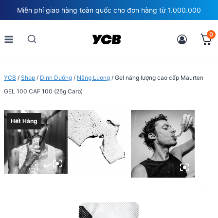
Skip
Miễn phí giao hàng toàn quốc cho đơn hàng từ 1.000.000
to
content
0
YCB
/
Shop
/
Dinh Dưỡng
/
Năng Lượng
/
Gel năng lượng cao cấp Maurten
GEL 100 CAF 100 (25g Carb)
Hết Hàng