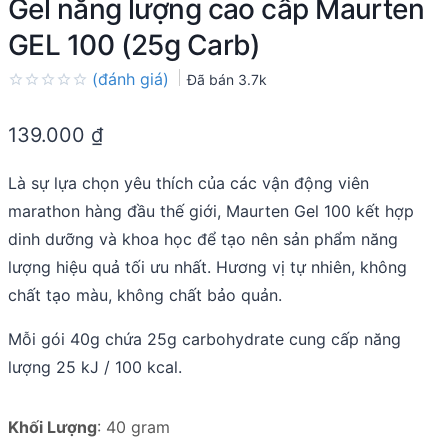
Gel năng lượng cao cấp Maurten
GEL 100 (25g Carb)
(đánh giá)
Đã bán
3.7k
Rated
0.0
139.000
₫
out
of
5
Là sự lựa chọn yêu thích của các vận động viên
marathon hàng đầu thế giới, Maurten Gel 100 kết hợp
dinh dưỡng và khoa học để tạo nên sản phẩm năng
lượng hiệu quả tối ưu nhất. Hương vị tự nhiên, không
chất tạo màu, không chất bảo quản.
Mỗi gói 40g chứa 25g carbohydrate cung cấp năng
lượng 25 kJ / 100 kcal.
Khối Lượng
:
40 gram