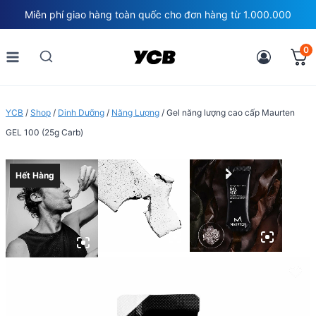
Skip
Miễn phí giao hàng toàn quốc cho đơn hàng từ 1.000.000
to
content
0
YCB
/
Shop
/
Dinh Dưỡng
/
Năng Lượng
/
Gel năng lượng cao cấp Maurten
GEL 100 (25g Carb)
Hết Hàng