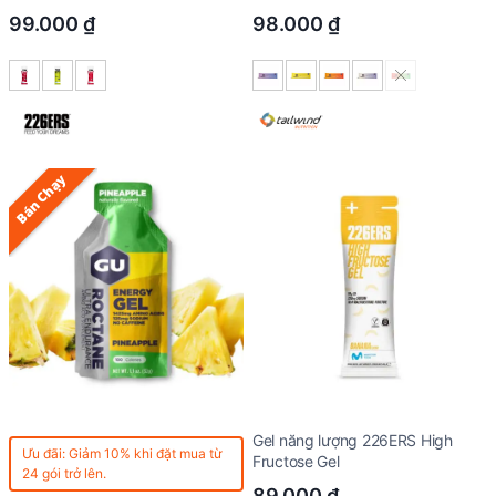
99.000
₫
98.000
₫
Bán Chạy
Gel năng lượng 226ERS High
Ưu đãi: Giảm 10% khi đặt mua từ
Fructose Gel
24 gói trở lên.
89.000
₫