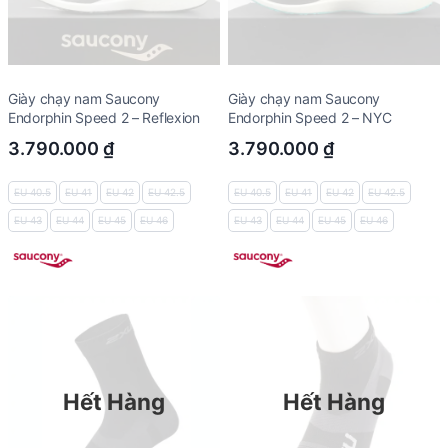
Giày chạy nam Saucony
Giày chạy nam Saucony
Endorphin Speed 2 – Reflexion
Endorphin Speed 2 – NYC
3.790.000
₫
3.790.000
₫
EU 40.5
EU 41
EU 42
EU 42.5
EU 40.5
EU 41
EU 42
EU 42.5
EU 43
EU 44
EU 45
EU 46
EU 43
EU 44
EU 45
EU 46
Hết Hàng
Hết Hàng