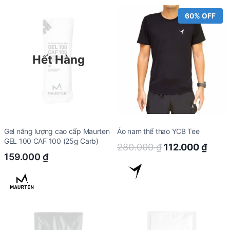
60% OFF
Hết Hàng
Gel năng lượng cao cấp Maurten
Áo nam thể thao YCB Tee
GEL 100 CAF 100 (25g Carb)
Original
Curr
280.000
₫
112.000
₫
159.000
₫
price
price
was:
is:
280.000 ₫.
112.0