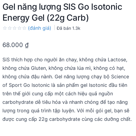
Gel năng lượng SIS Go Isotonic
Energy Gel (22g Carb)
(đánh giá)
Đã bán
1.3k
Rated
0.0
68.000
₫
out
of
5
SiS thích hợp cho người ăn chay, không chứa Lactose,
không chứa Gluten, không chứa lúa mì, không có hạt,
không chứa đậu nành. Gel năng lượng chạy bộ Science
of Sport Go Isotonic là sản phẩm gel Isotonic đầu tiên
trên thế giới cung cấp một cách hiệu quả nguồn
carbohydrate dễ tiêu hóa và nhanh chóng để tạo năng
lượng trong quá trình tập luyện. Với mỗi gói gel, bạn sẽ
được cung cấp 22g carbohydrate cùng các dưỡng chất.