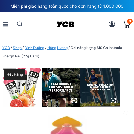
Skip
Miễn phí giao hàng toàn quốc cho đơn hàng từ 1.000.000
to
content
0
YCB
/
Shop
/
Dinh Dưỡng
/
Năng Lượng
/
Gel năng lượng SIS Go Isotonic
Energy Gel (22g Carb)
Hết Hàng