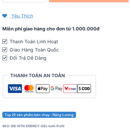
lượng
SIS
Yêu Thích
Go
Miễn phí giao hàng cho đơn từ 1.000.000đ
Isotonic
Energy
Thanh Toán Linh Hoạt
Gel
Giao Hàng Toàn Quốc
(22g
Đổi Trả Dễ Dàng
Carb)
quantity
THANH TOÁN AN TOÀN
Top 20 sản phẩm bán chạy - Năng Lượng
SKU:
SIS-ISTN-ENERGY-GEL-tutti-frutti