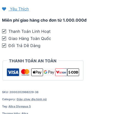
Hình
Yêu Thích
Nữ
Miễn phí giao hàng cho đơn từ 1.000.000đ
Altra
Olympus
Thanh Toán Linh Hoạt
5
Giao Hàng Toàn Quốc
-
Đổi Trả Dễ Dàng
Raspberry
quantity
THANH TOÁN AN TOÀN
SKU:
2000202968229-38
Category:
Giày chạy địa hình nữ
Tag:
Altra Olympus 5
Thương hiệu:
Altra