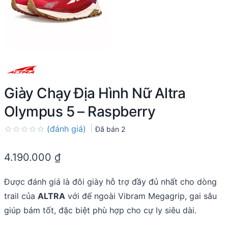
Giày Chạy Địa Hình Nữ Altra
Olympus 5 – Raspberry
(đánh giá)
Đã bán
2
Rated
0.0
4.190.000
₫
out
of
5
Được đánh giá là đôi giày hỗ trợ đầy đủ nhất cho dòng
trail của
ALTRA
với đế ngoài Vibram Megagrip, gai sâu
giúp bám tốt, đặc biệt phù hợp cho cự ly siêu dài.