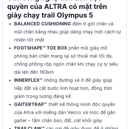
quyền của ALTRA có mặt trên
giày chạy trail Olympus 5
BALANCED CUSHIONING
đệm ở gót chân và
mũi chân bằng nhau giúp dáng chạy một cách tự
nhiên tốt nhất
FOOTSHAPE™ TOE BOX
phần mũi giày mô
phỏng bàn chân mang lại sử thoải mái tối đa,
chống phồng rộp ngón chân khi chạy cự ly siêu
dài lên đến 160km
INNERFLEX™
những đường xẻ ở đế giày giúp
tiếp đất và cất bước linh hoạt hơn, đồng thời
giảm trọng lượng đáng kể
GAITERTRAP™
thiết kế thông minh độc quyền
của Altra với miếng dán Velcro và móc để gắn
gaiter – tấm chắn bùn, đất, cát khỏi giày
TRAILCLAW™
các gai đế giày được để ở những