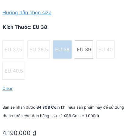
Hướng dẫn chọn size
Kích Thước
:
EU 38
EU 37.5
EU 38.5
EU 38
EU 39
EU 40
EU 40.5
Clear
Bạn sẽ nhận được
84 ¥₵฿ Coin
khi mua sản phẩm này để sử dụng
thanh toán cho đơn hàng sau. (1 ¥₵฿ Coin = 1.000đ)
4.190.000
₫