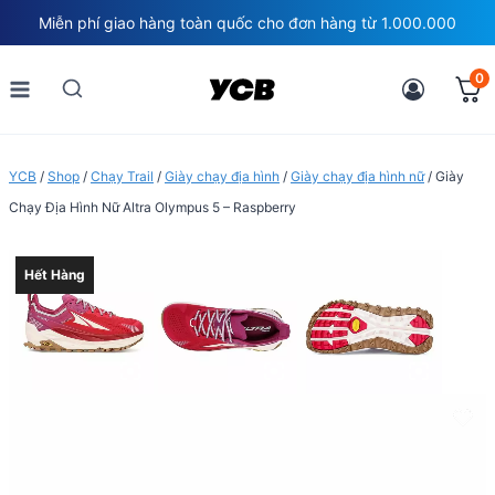
Skip
Miễn phí giao hàng toàn quốc cho đơn hàng từ 1.000.000
to
content
0
YCB
/
Shop
/
Chạy Trail
/
Giày chạy địa hình
/
Giày chạy địa hình nữ
/
Giày
Chạy Địa Hình Nữ Altra Olympus 5 – Raspberry
Hết Hàng