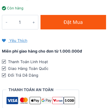
Còn hàng
Giày
Đặt Mua
Chạy
Địa
Hình
Yêu Thích
Nữ
Miễn phí giao hàng cho đơn từ 1.000.000đ
Altra
Olympus
Thanh Toán Linh Hoạt
5
Giao Hàng Toàn Quốc
-
Đổi Trả Dễ Dàng
Raspberry
quantity
THANH TOÁN AN TOÀN