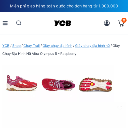
Skip
Miễn phí giao hàng toàn quốc cho đơn hàng từ 1.000.000
to
content
0
YCB
/
Shop
/
Chạy Trail
/
Giày chạy địa hình
/
Giày chạy địa hình nữ
/
Giày
Chạy Địa Hình Nữ Altra Olympus 5 – Raspberry