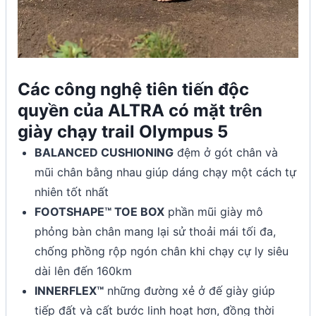
Các công nghệ tiên tiến độc
quyền của ALTRA có mặt trên
giày chạy trail Olympus 5
BALANCED CUSHIONING
đệm ở gót chân và
mũi chân bằng nhau giúp dáng chạy một cách tự
nhiên tốt nhất
FOOTSHAPE™ TOE BOX
phần mũi giày mô
phỏng bàn chân mang lại sử thoải mái tối đa,
chống phồng rộp ngón chân khi chạy cự ly siêu
dài lên đến 160km
INNERFLEX™
những đường xẻ ở đế giày giúp
tiếp đất và cất bước linh hoạt hơn, đồng thời