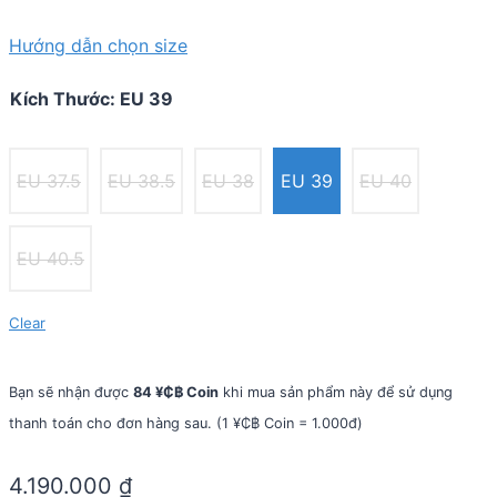
Hướng dẫn chọn size
Kích Thước
:
EU 39
EU 37.5
EU 38.5
EU 38
EU 39
EU 40
EU 40.5
Clear
Bạn sẽ nhận được
84 ¥₵฿ Coin
khi mua sản phẩm này để sử dụng
thanh toán cho đơn hàng sau. (1 ¥₵฿ Coin = 1.000đ)
4.190.000
₫