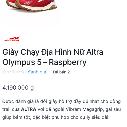
Giày Chạy Địa Hình Nữ Altra
Olympus 5 – Raspberry
(đánh giá)
Đã bán
2
Rated
0.0
4.190.000
₫
out
of
5
Được đánh giá là đôi giày hỗ trợ đầy đủ nhất cho dòng
trail của
ALTRA
với đế ngoài Vibram Megagrip, gai sâu
giúp bám tốt, đặc biệt phù hợp cho cự ly siêu dài.