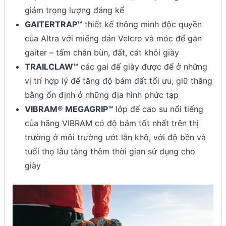
giảm trọng lượng đáng kể
GAITERTRAP™
thiết kế thông minh độc quyền
của Altra với miếng dán Velcro và móc để gắn
gaiter – tấm chắn bùn, đất, cát khỏi giày
TRAILCLAW™
các gai đế giày được để ở những
vị trí hợp lý để tăng độ bám đất tối ưu, giữ thăng
bằng ổn định ở những địa hình phức tạp
VIBRAM® MEGAGRIP™
lớp đế cao su nổi tiếng
của hãng VIBRAM có độ bám tốt nhất trên thị
trường ở môi trường ướt lẫn khô, với độ bền và
tuổi thọ lâu tăng thêm thời gian sử dụng cho
giày