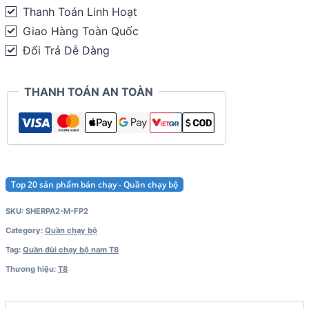
Sherpa
Thanh Toán Linh Hoạt
Men
Giao Hàng Toàn Quốc
Running
Đổi Trả Dễ Dàng
Shorts
-
THANH TOÁN AN TOÀN
Fineprint
2
quantity
Top 20 sản phẩm bán chạy - Quần chạy bộ
SKU:
SHERPA2-M-FP2
Category:
Quần chạy bộ
Tag:
Quần đùi chạy bộ nam T8
Thương hiệu:
T8