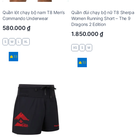
Quần lót chạy bộ nam T8 Men’s
Quần đùi chạy bộ nữ T8 Sherpa
Commando Underwear
Women Running Short – The 9
Dragons 2 Edition
580.000
₫
1.850.000
₫
S
M
L
XL
XS
S
M