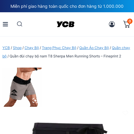
Skip
Miễn phí giao hàng toàn quốc cho đơn hàng từ 1.000.000
to
content
0
YCB
/
Shop
/
Chạy Bộ
/
Trang Phục Chạy Bộ
/
Quần Áo Chạy Bộ
/
Quần chạy
bộ
/
Quần đùi chạy bộ nam T8 Sherpa Men Running Shorts – Fineprint 2