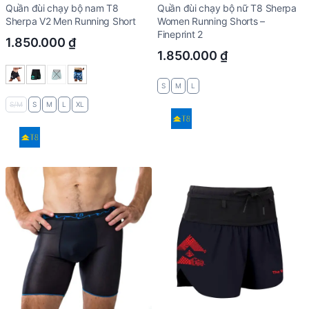
Quần đùi chạy bộ nam T8
Quần đùi chạy bộ nữ T8 Sherpa
Sherpa V2 Men Running Short
Women Running Shorts –
Fineprint 2
1.850.000
₫
1.850.000
₫
S
M
L
S/M
S
M
L
XL