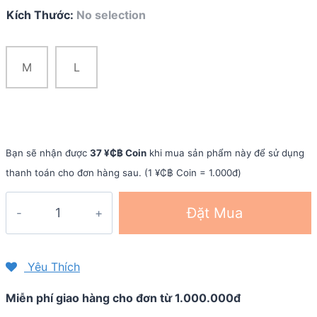
Kích Thước
:
No selection
M
L
Bạn sẽ nhận được
37 ¥₵฿ Coin
khi mua sản phẩm này để sử dụng
thanh toán cho đơn hàng sau. (1 ¥₵฿ Coin = 1.000đ)
Quần
Đặt Mua
đùi
chạy
bộ
Yêu Thích
nam
Miễn phí giao hàng cho đơn từ 1.000.000đ
T8