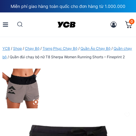
Skip
Miễn phí giao hàng toàn quốc cho đơn hàng từ 1.000.000
to
content
0
YCB
/
Shop
/
Chạy Bộ
/
Trang Phục Chạy Bộ
/
Quần Áo Chạy Bộ
/
Quần chạy
bộ
/
Quần đùi chạy bộ nữ T8 Sherpa Women Running Shorts – Fineprint 2