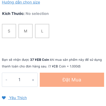
Hướng dẫn chọn size
Kích Thước
:
No selection
S
M
L
Bạn sẽ nhận được
37 ¥₵฿ Coin
khi mua sản phẩm này để sử dụng
thanh toán cho đơn hàng sau. (1 ¥₵฿ Coin = 1.000đ)
Quần
Đặt Mua
đùi
chạy
bộ
Yêu Thích
nữ