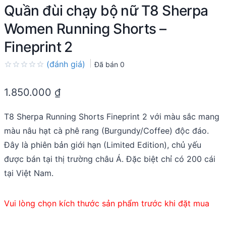
Quần đùi chạy bộ nữ T8 Sherpa
Women Running Shorts –
Fineprint 2
(đánh giá)
Đã bán
0
Rated
0.0
1.850.000
₫
out
of
5
T8 Sherpa Running Shorts Fineprint 2 với màu sắc mang
màu nâu hạt cà phê rang (Burgundy/Coffee) độc đáo.
Đây là phiên bản giới hạn (Limited Edition), chủ yếu
được bán tại thị trường châu Á. Đặc biệt chỉ có 200 cái
tại Việt Nam.
Vui lòng chọn kích thước sản phẩm trước khi đặt mua