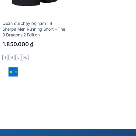
Quần đùi chạy bộ nam T8
Sherpa Men Running Short – The
9 Dragons 2 Edition
1.850.000
₫
S
M
L
XL