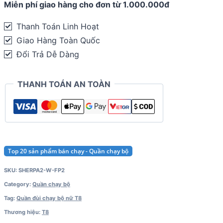
Miễn phí giao hàng cho đơn từ 1.000.000đ
T8
Sherpa
Thanh Toán Linh Hoạt
Women
Giao Hàng Toàn Quốc
Running
Đổi Trả Dễ Dàng
Shorts
-
THANH TOÁN AN TOÀN
Fineprint
2
quantity
Top 20 sản phẩm bán chạy - Quần chạy bộ
SKU:
SHERPA2-W-FP2
Category:
Quần chạy bộ
Tag:
Quần đùi chạy bộ nữ T8
Thương hiệu:
T8