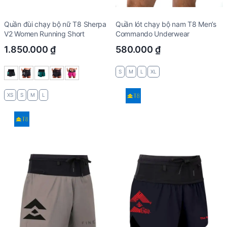
Quần đùi chạy bộ nữ T8 Sherpa
Quần lót chạy bộ nam T8 Men’s
V2 Women Running Short
Commando Underwear
1.850.000
₫
580.000
₫
S
M
L
XL
XS
S
M
L