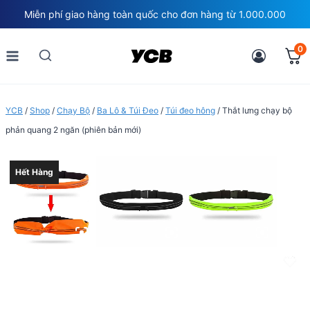
Skip
Miễn phí giao hàng toàn quốc cho đơn hàng từ 1.000.000
to
content
0
YCB
/
Shop
/
Chạy Bộ
/
Ba Lô & Túi Đeo
/
Túi đeo hông
/
Thắt lưng chạy bộ
phản quang 2 ngăn (phiên bản mới)
Hết Hàng