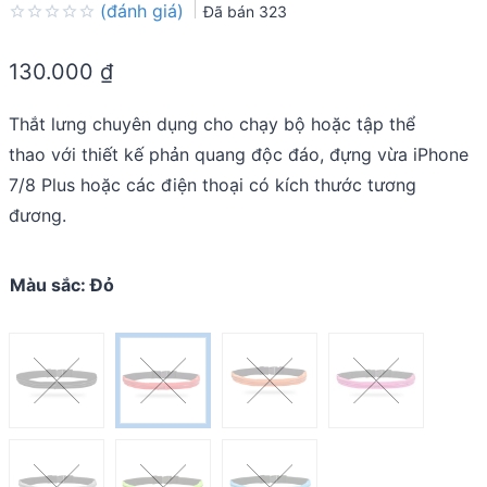
(đánh giá)
Đã bán
323
Rated
0.0
130.000
₫
out
of
5
Thắt lưng chuyên dụng cho chạy bộ hoặc tập thể
thao
với thiết kế phản quang độc đáo, đựng vừa iPhone
7/8 Plus hoặc các điện thoại có kích thước tương
đương.
Màu sắc
:
Đỏ