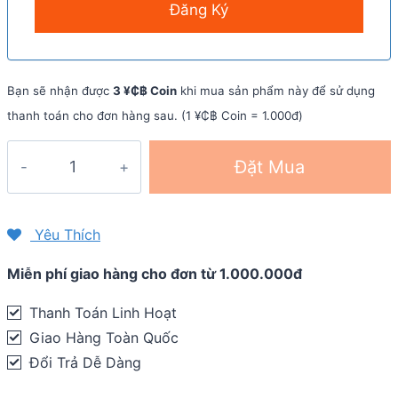
Bạn sẽ nhận được
3 ¥₵฿ Coin
khi mua sản phẩm này để sử dụng
thanh toán cho đơn hàng sau. (1 ¥₵฿ Coin = 1.000đ)
Thắt
Đặt Mua
lưng
chạy
bộ
Yêu Thích
phản
Miễn phí giao hàng cho đơn từ 1.000.000đ
quang
2
Thanh Toán Linh Hoạt
ngăn
Giao Hàng Toàn Quốc
(phiên
Đổi Trả Dễ Dàng
bản