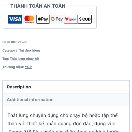
mới)
THANH TOÁN AN TOÀN
quantity
SKU:
B002F-do
Category:
Túi đeo hông
Tag:
Thắt lưng chạy bộ
Thương hiệu:
YGP
Description
Additional information
Thắt lưng chuyên dụng cho chạy bộ hoặc tập thể
thao với thiết kế phản quang độc đáo, đựng vừa
iPhone 7/8 Plus hoặc các điện thoại có kích thước