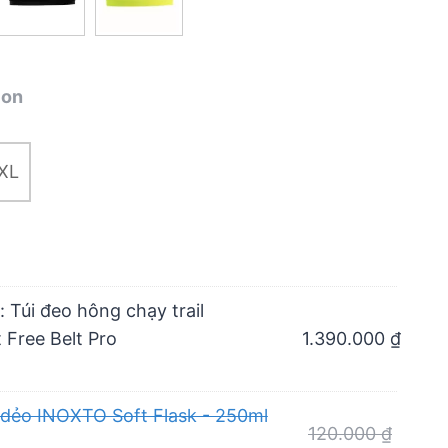
ion
XL
:
Túi đeo hông chạy trail
Free Belt Pro
1.390.000
₫
 dẻo INOXTO Soft Flask - 250ml
Origina
120.000
₫