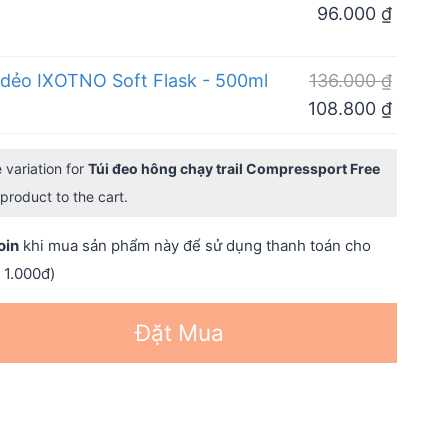
price
Curren
96.000
₫
was:
price
120.00
is:
Origina
 dẻo IXOTNO Soft Flask - 500ml
136.000
₫
96.000
price
Curren
108.800
₫
was:
price
136.00
is:
 variation for
Túi đeo hông chạy trail Compressport Free
108.80
product to the cart.
oin
khi mua sản phẩm này để sử dụng thanh toán cho
 1.000đ)
Đặt Mua