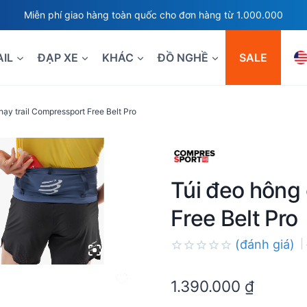
Miễn phí giao hàng toàn quốc cho đơn hàng từ 1.000.000
AIL
ĐẠP XE
KHÁC
ĐỒ NGHỀ
SALE
hạy trail Compressport Free Belt Pro
Túi đeo hông 
Free Belt Pro
(đánh giá)
Rated
0.0
1.390.000
₫
out
of