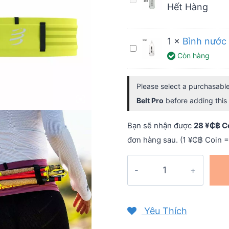
trail
Hết Hàng
nước
Compressport
dẻo
Free
1
×
Bình nước
INOXTO
Belt
Bình
Còn hàng
Soft
Pro
nước
Flask
dẻo
-
Please select a purchasable
IXOTNO
250ml
Belt Pro
before adding this 
Soft
Flask
Bạn sẽ nhận được
28 ¥₵฿ C
-
đơn hàng sau. (1 ¥₵฿ Coin =
500ml
Túi
đeo
hông
chạy
Yêu Thích
trail