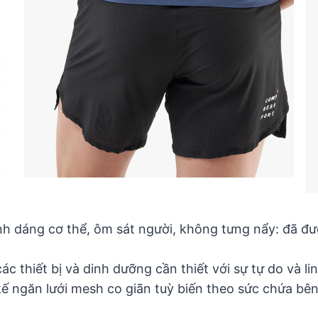
ình dáng cơ thể, ôm sát người, không tưng nẩy: đã 
c thiết bị và dinh dưỡng cần thiết với sự tự do và li
ế ngăn lưới mesh co giãn tuỳ biến theo sức chứa bên