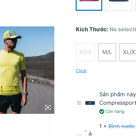
Kích Thước
:
No select
XS/S
M/L
XL/X
Clear
Sản phẩm này
Túi
Compressport 
đeo
Còn hàng
hông
1
×
Bình nước
chạy
Bình