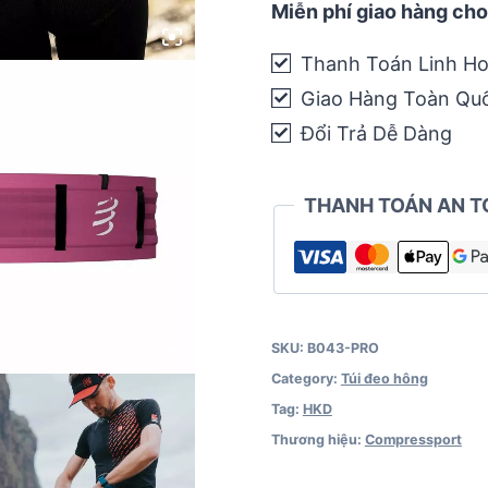
Compressport
Miễn phí giao hàng cho
Free
Thanh Toán Linh Ho
Belt
Giao Hàng Toàn Qu
Pro
quantity
Đổi Trả Dễ Dàng
THANH TOÁN AN T
SKU:
B043-PRO
Category:
Túi đeo hông
Tag:
HKD
Thương hiệu:
Compressport