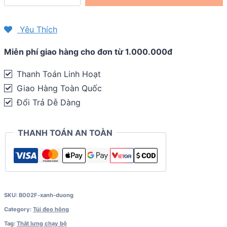
chạy
bộ
Yêu Thích
phản
Miễn phí giao hàng cho đơn từ 1.000.000đ
quang
2
Thanh Toán Linh Hoạt
ngăn
Giao Hàng Toàn Quốc
(phiên
Đổi Trả Dễ Dàng
bản
mới)
THANH TOÁN AN TOÀN
quantity
SKU:
B002F-xanh-duong
Category:
Túi đeo hông
Tag:
Thắt lưng chạy bộ