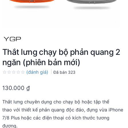
Thắt lưng chạy bộ phản quang 2
ngăn (phiên bản mới)
(đánh giá)
Đã bán
323
Rated
0.0
130.000
₫
out
of
5
Thắt lưng chuyên dụng cho chạy bộ hoặc tập thể
thao
với thiết kế phản quang độc đáo, đựng vừa iPhone
7/8 Plus hoặc các điện thoại có kích thước tương
đương.