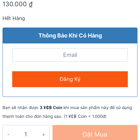
130.000
₫
Hết Hàng
Thông Báo Khi Có Hàng
Bạn sẽ nhận được
3 ¥₵฿ Coin
khi mua sản phẩm này để sử dụng
thanh toán cho đơn hàng sau. (1 ¥₵฿ Coin = 1.000đ)
Thắt
Đặt Mua
lưng