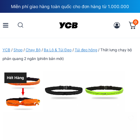
Skip
Miễn phí giao hàng toàn quốc cho đơn hàng từ 1.000.000
to
content
0
YCB
/
Shop
/
Chạy Bộ
/
Ba Lô & Túi Đeo
/
Túi đeo hông
/
Thắt lưng chạy bộ
phản quang 2 ngăn (phiên bản mới)
Hết Hàng