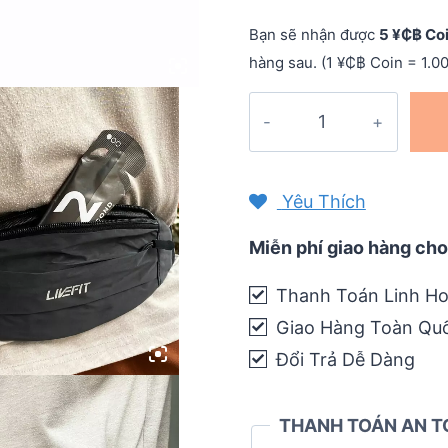
Bạn sẽ nhận được
5 ¥₵฿ Co
hàng sau. (1 ¥₵฿ Coin = 1.0
Túi
đeo
hông
chạy
Yêu Thích
bộ
LiveFit
Miễn phí giao hàng cho
cao
Thanh Toán Linh Ho
cấp
Giao Hàng Toàn Qu
-
Running
Đổi Trả Dễ Dàng
Belt
-
THANH TOÁN AN T
WB32