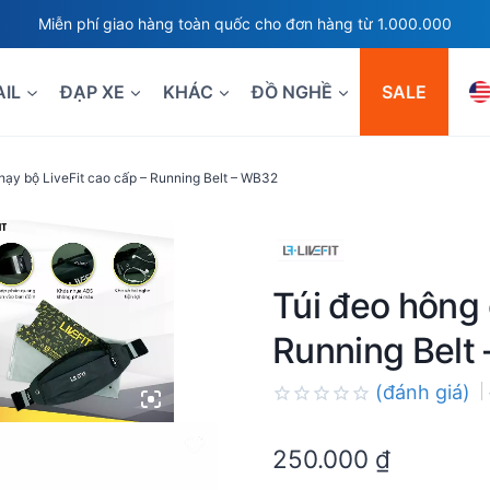
Miễn phí giao hàng toàn quốc cho đơn hàng từ 1.000.000
AIL
ĐẠP XE
KHÁC
ĐỒ NGHỀ
SALE
hạy bộ LiveFit cao cấp – Running Belt – WB32
Túi đeo hông 
Running Belt
(đánh giá)
Rated
0.0
250.000
₫
out
of