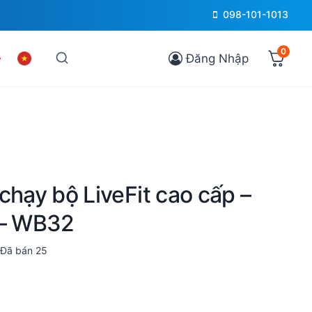
098-101-1013
0
Đăng Nhập
chạy bộ LiveFit cao cấp –
 – WB32
Đã bán
25