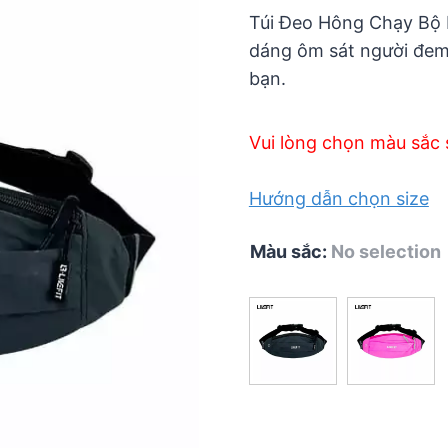
5
Túi Đeo Hông Chạy Bộ L
dáng ôm sát người đem
bạn.
Vui lòng chọn màu sắc 
Hướng dẫn chọn size
Màu sắc
:
No selection