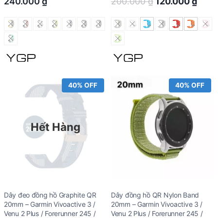
Original
Curr
240.000
₫
200.000
₫
120.000
₫
price
price
was:
is:
200.000 ₫.
120.
40% OFF
40% OFF
Hết Hàng
Dây đeo đồng hồ Graphite QR
Dây đồng hồ QR Nylon Band
20mm – Garmin Vivoactive 3 /
20mm – Garmin Vivoactive 3 /
Venu 2 Plus / Forerunner 245 /
Venu 2 Plus / Forerunner 245 /