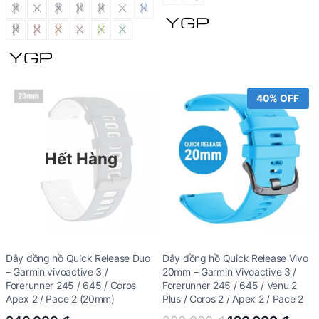
was:
is:
was:
is:
150.000 ₫.
90.00
200.000 ₫.
120.000 ₫.
40% OFF
Hết Hàng
Dây đồng hồ Quick Release Duo
Dây đồng hồ Quick Release Vivo
– Garmin vivoactive 3 /
20mm – Garmin Vivoactive 3 /
Forerunner 245 / 645 / Coros
Forerunner 245 / 645 / Venu 2
Apex 2 / Pace 2 (20mm)
Plus / Coros 2 / Apex 2 / Pace 2