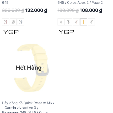
645
645 / Coros Apex 2 / Pace 2
Original
Current
Original
Curr
220.000
₫
132.000
₫
180.000
₫
108.000
₫
price
price
price
price
was:
is:
was:
is:
220.000 ₫.
132.000 ₫.
180.000 ₫.
108.
Hết Hàng
Dây đồng hồ Quick Release Mixx
– Garmin vivoactive 3 /
Forerunner 245 / 645 / Coros