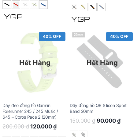
price
price
150.000 ₫.
90.000 ₫.
was:
is:
150.000 ₫.
90.00
40% OFF
40% OFF
Hết Hàng
Hết Hàng
Dây đeo đồng hồ Garmin
Dây đồng hồ QR Silicon Sport
Forerunner 245 / 245 Music /
Band 20mm
645 – Coros Pace 2 (20mm)
Original
Curre
150.000
₫
90.000
₫
Original
Current
200.000
₫
120.000
₫
price
price
price
price