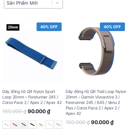
Product Sort
Sort content
40% OFF
40% OFF
Dây đồng hồ QR Nylon Sport
Dây đồng hồ QR Trail Loop Nylon
Loop 20mm – Forerunner 245 /
20mm – Garmin Vivoactive 3 /
Coros Pace 2 / Apex 2 / Apex 42
Forerunner 245 / 645 / Venu 2
Plus / Coros Pace 2 / Apex 2 /
Original
Current
150.000
₫
90.000
₫
Apex 42
price
price
Original
Curre
150.000
₫
90.000
₫
was:
is: