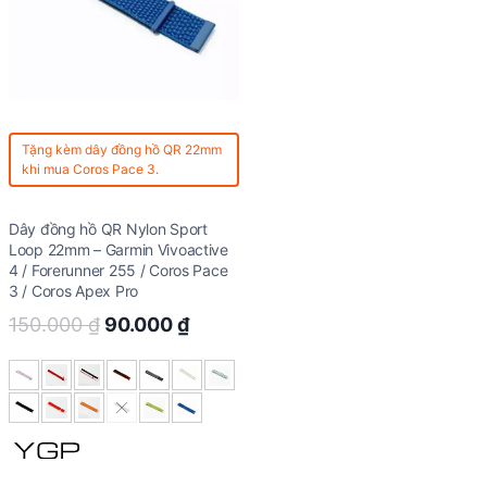
Tặng kèm
dây đồng hồ QR 22mm
khi mua Coros Pace 3.
Dây đồng hồ QR Nylon Sport
Loop 22mm – Garmin Vivoactive
4 / Forerunner 255 / Coros Pace
3 / Coros Apex Pro
Original
Current
150.000
₫
90.000
₫
price
price
was:
is:
150.000 ₫.
90.000 ₫.