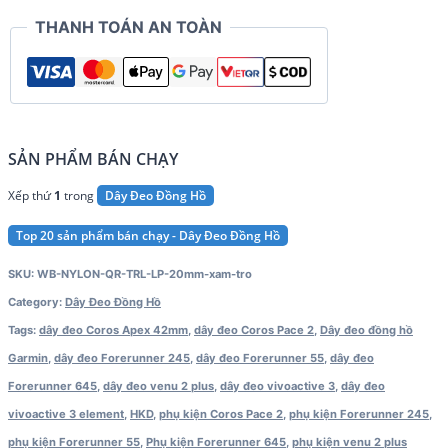
3
THANH TOÁN AN TOÀN
/
Forerunner
245
/
645
SẢN PHẨM BÁN CHẠY
/
Xếp thứ
1
trong
Dây Đeo Đồng Hồ
Venu
2
Top 20 sản phẩm bán chạy - Dây Đeo Đồng Hồ
Plus
SKU:
WB-NYLON-QR-TRL-LP-20mm-xam-tro
/
Category:
Dây Đeo Đồng Hồ
Coros
Tags:
dây đeo Coros Apex 42mm
,
dây đeo Coros Pace 2
,
Dây đeo đồng hồ
Pace
Garmin
,
dây đeo Forerunner 245
,
dây đeo Forerunner 55
,
dây đeo
2
Forerunner 645
,
dây đeo venu 2 plus
,
dây đeo vivoactive 3
,
dây đeo
/
vivoactive 3 element
,
HKD
,
phụ kiện Coros Pace 2
,
phụ kiện Forerunner 245
,
Apex
phụ kiện Forerunner 55
,
Phụ kiện Forerunner 645
,
phụ kiện venu 2 plus