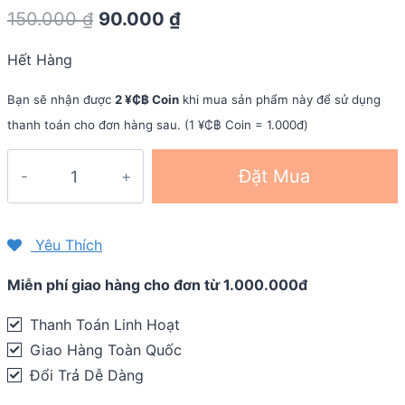
Original
Current
150.000
₫
90.000
₫
price
price
Hết Hàng
was:
is:
150.000 ₫.
90.000 ₫.
Bạn sẽ nhận được
2 ¥₵฿ Coin
khi mua sản phẩm này để sử dụng
thanh toán cho đơn hàng sau. (1 ¥₵฿ Coin = 1.000đ)
Dây
Đặt Mua
đồng
hồ
QR
Yêu Thích
Trail
Miễn phí giao hàng cho đơn từ 1.000.000đ
Loop
Nylon
Thanh Toán Linh Hoạt
20mm –
Giao Hàng Toàn Quốc
Garmin
Đổi Trả Dễ Dàng
Vivoactive