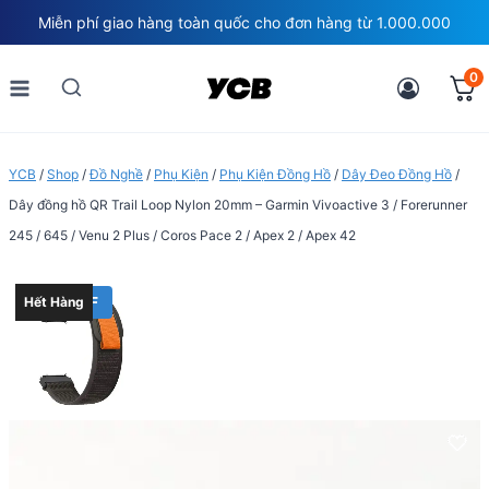
Skip
Miễn phí giao hàng toàn quốc cho đơn hàng từ 1.000.000
to
content
0
YCB
/
Shop
/
Đồ Nghề
/
Phụ Kiện
/
Phụ Kiện Đồng Hồ
/
Dây Đeo Đồng Hồ
/
Dây đồng hồ QR Trail Loop Nylon 20mm – Garmin Vivoactive 3 / Forerunner
245 / 645 / Venu 2 Plus / Coros Pace 2 / Apex 2 / Apex 42
40% OFF
Hết Hàng