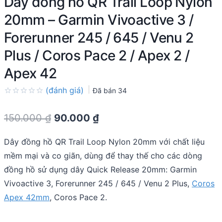
Dây đồng hồ QR Trail Loop Nylon
20mm – Garmin Vivoactive 3 /
Forerunner 245 / 645 / Venu 2
Plus / Coros Pace 2 / Apex 2 /
Apex 42
(đánh giá)
Đã bán
34
Rated
0.0
Original
Current
150.000
₫
90.000
₫
out
of
price
price
5
Dây đồng hồ QR Trail Loop Nylon 20mm với chất liệu
was:
is:
mềm mại và co giãn, dùng để thay thế cho các dòng
150.000 ₫.
90.000 ₫.
đồng hồ sử dụng dây Quick Release 20mm: Garmin
Vivoactive 3, Forerunner 245 / 645 / Venu 2 Plus,
Coros
Apex 42mm
, Coros Pace 2.