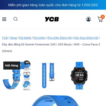
Skip
Miễn phí giao hàng toàn quốc cho đơn hàng từ 1.000.000
to
content
0
YCB
/
Shop
/
Đồ Nghề
/
Phụ Kiện
/
Phụ Kiện Đồng Hồ
/
Dây Đeo Đồng Hồ
/
Dây đeo đồng hồ Garmin Forerunner 245 / 245 Music / 645 – Coros Pace 2
(20mm)
40% OFF
Hết Hàng