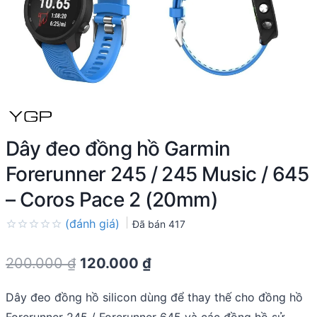
Dây đeo đồng hồ Garmin
Forerunner 245 / 245 Music / 645
– Coros Pace 2 (20mm)
(đánh giá)
Đã bán
417
Rated
0.0
Original
Current
200.000
₫
120.000
₫
out
of
price
price
5
Dây đeo đồng hồ silicon dùng để thay thế cho đồng hồ
was:
is: