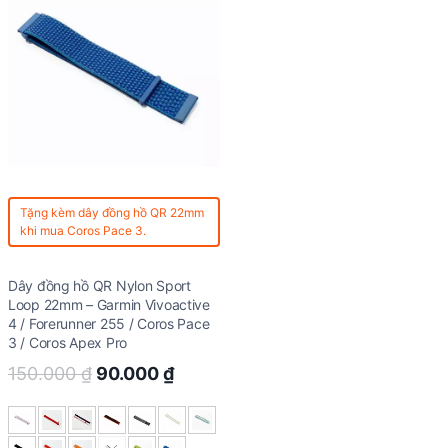
Tặng kèm
dây đồng hồ QR 22mm
khi mua Coros Pace 3.
Dây đồng hồ QR Nylon Sport
Loop 22mm – Garmin Vivoactive
4 / Forerunner 255 / Coros Pace
3 / Coros Apex Pro
Original
Current
150.000
₫
90.000
₫
price
price
was:
is: