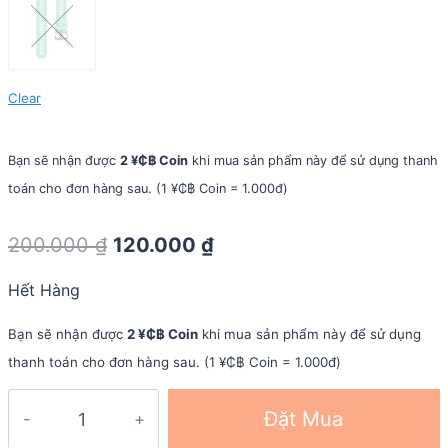
Clear
Bạn sẽ nhận được
2 ¥₵฿ Coin
khi mua sản phẩm này để sử dụng thanh
toán cho đơn hàng sau. (1 ¥₵฿ Coin = 1.000đ)
Original
Current
200.000
₫
120.000
₫
price
price
Hết Hàng
was:
is:
200.000 ₫.
120.000 ₫.
Bạn sẽ nhận được
2 ¥₵฿ Coin
khi mua sản phẩm này để sử dụng
thanh toán cho đơn hàng sau. (1 ¥₵฿ Coin = 1.000đ)
Dây
Đặt Mua
đeo