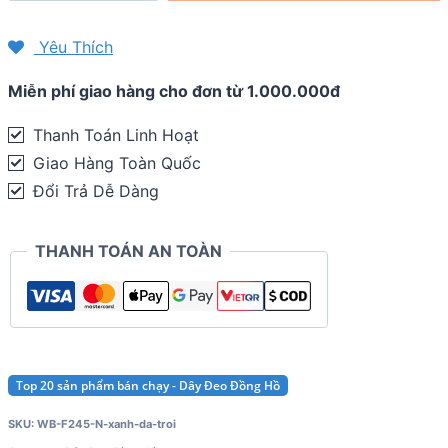
đồng
hồ
Yêu Thích
Garmin
Miễn phí giao hàng cho đơn từ 1.000.000đ
Forerunner
245
Thanh Toán Linh Hoạt
/
Giao Hàng Toàn Quốc
245
Đổi Trả Dễ Dàng
Music
/
THANH TOÁN AN TOÀN
645
-
Coros
Pace
2
Top 20 sản phẩm bán chạy - Dây Đeo Đồng Hồ
(20mm)
SKU:
WB-F245-N-xanh-da-troi
quantity