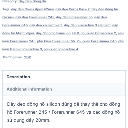
Category:
Dây Đeo Đồng Hồ
Tags:
dây đeo Coros Apex 42mm
,
dây đeo Coros Pace 2
,
Dây đeo đồng hồ
Garmin
,
dây đeo Forerunner 245
,
dây đeo Forerunner 55
,
dây đeo
Forerunner 645
,
dây đeo vivoactive 3
,
dây đeo vivoactive 3 element
,
dây
đồng hồ Misfit Vapor
,
dây đồng hồ Samsung
,
HKD
,
phụ kiện Coros Pace 2
,
phụ
kiện Forerunner 245
,
phụ kiện Forerunner 55
,
Phụ kiện Forerunner 645
,
phụ
kiện Garmin Vivoactive 3
,
phụ kiện Vivoactive 4
Thương hiệu:
YGP
Description
Additional information
Dây đeo đồng hồ silicon dùng để thay thế cho đồng
hồ Forerunner 245 / Forerunner 645 và các đồng hồ
sử dụng dây 20mm.