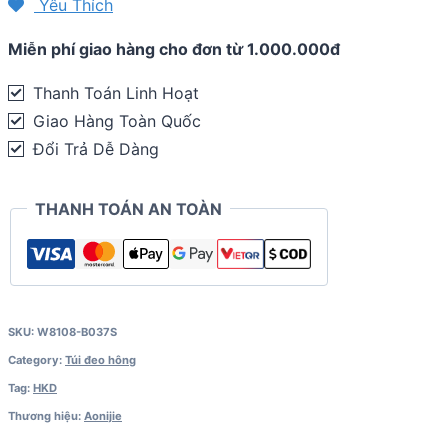
Yêu Thích
giãn
Miễn phí giao hàng cho đơn từ 1.000.000đ
Aonijie
Lightweight
Thanh Toán Linh Hoạt
Fanny
Giao Hàng Toàn Quốc
Pack
Đổi Trả Dễ Dàng
W8108
(B037plus)
THANH TOÁN AN TOÀN
quantity
SKU:
W8108-B037S
Category:
Túi đeo hông
Tag:
HKD
Thương hiệu:
Aonijie