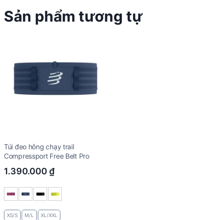
Sản phẩm tương tự
Túi đeo hông chạy trail
Compressport Free Belt Pro
1.390.000
₫
XS/S
M/L
XL/XXL