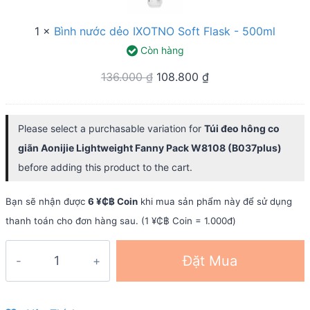
IXOTNO
Soft
1
×
Bình nước dẻo IXOTNO Soft Flask - 500ml
Flask
Còn hàng
-
Original
Current
136.000
₫
108.800
₫
500ml
price
price
was:
is:
Please select a purchasable variation for
Túi đeo hông co
136.000 ₫.
108.800 ₫.
giãn Aonijie Lightweight Fanny Pack W8108 (B037plus)
before adding this product to the cart.
Bạn sẽ nhận được
6 ¥₵฿ Coin
khi mua sản phẩm này để sử dụng
thanh toán cho đơn hàng sau. (1 ¥₵฿ Coin = 1.000đ)
Túi
Đặt Mua
đeo
hông
co