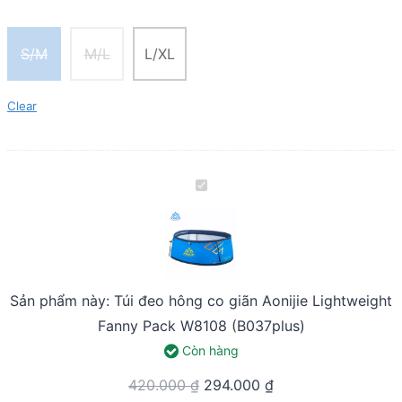
S/M
M/L
L/XL
Clear
Túi
đeo
hông
co
giãn
Sản phẩm này:
Túi đeo hông co giãn Aonijie Lightweight
Aonijie
Fanny Pack W8108 (B037plus)
Lightweight
Còn hàng
Fanny
Original
Current
420.000
₫
294.000
₫
Pack