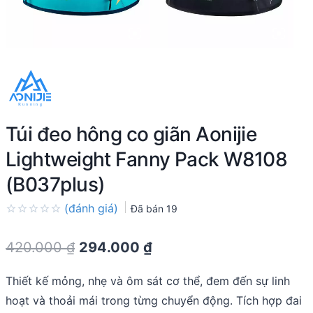
Túi đeo hông co giãn Aonijie
Lightweight Fanny Pack W8108
(B037plus)
(đánh giá)
Đã bán
19
Rated
0.0
Original
Current
420.000
₫
294.000
₫
out
of
price
price
5
Thiết kế mỏng, nhẹ và ôm sát cơ thể, đem đến sự linh
was:
is:
hoạt và thoải mái trong từng chuyển động. Tích hợp đai
420.000 ₫.
294.000 ₫.