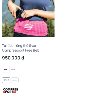
Túi đeo hông thể thao
Compressport Free Belt
950.000
₫
XS/S
M/L