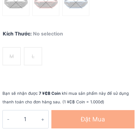
Kích Thước
:
No selection
M
L
Bạn sẽ nhận được
7 ¥₵฿ Coin
khi mua sản phẩm này để sử dụng
thanh toán cho đơn hàng sau. (1 ¥₵฿ Coin = 1.000đ)
Đai
Đặt Mua
đeo
hông