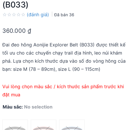
(B033)
(đánh giá)
Đã bán
36
Rated
0.0
360.000
₫
out
of
5
Đai đeo hông Aonijie Explorer Belt (B033) được thiết kế
tối ưu cho các chuyến chạy trail địa hình, leo núi khám
phá. Lựa chọn kích thước dựa vào số đo vòng hông của
bạn: size M (78 – 89cm), size L (90 – 115cm)
Vui lòng chọn màu sắc / kích thước sản phẩm trước khi
đặt mua
Màu sắc
:
No selection