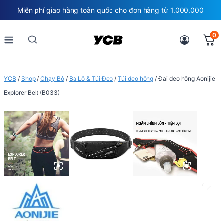
Skip
Miễn phí giao hàng toàn quốc cho đơn hàng từ 1.000.000
to
content
0
YCB
/
Shop
/
Chạy Bộ
/
Ba Lô & Túi Đeo
/
Túi đeo hông
/
Đai đeo hông Aonijie
Explorer Belt (B033)