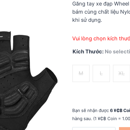
5
Găng tay xe đạp Wheel 
bám cùng chất liệu Nyl
khi sử dụng.
Vui lòng chọn kích thư
Kích Thước
:
No select
M
L
XL
Bạn sẽ nhận được
6 ¥₵฿ Co
hàng sau. (1 ¥₵฿ Coin = 1.0