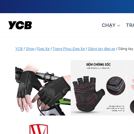
Skip
to
content
CHẠY
TR
YCB
/
Shop
/
Đạp Xe
/
Trang Phục Đạp Xe
/
Găng tay đạp xe
/
Găng tay