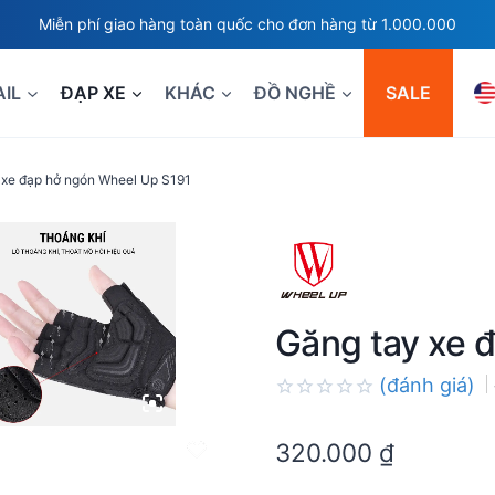
Miễn phí giao hàng toàn quốc cho đơn hàng từ 1.000.000
AIL
ĐẠP XE
KHÁC
ĐỒ NGHỀ
SALE
 xe đạp hở ngón Wheel Up S191
Găng tay xe 
(đánh giá)
Rated
0.0
320.000
₫
out
of