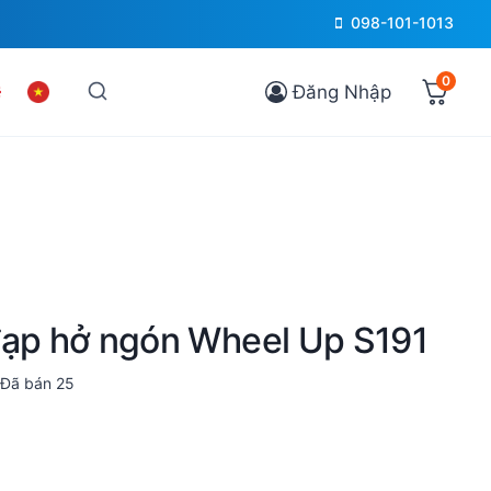
098-101-1013
0
Đăng Nhập
đạp hở ngón Wheel Up S191
Đã bán
25