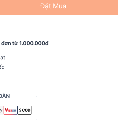
Đặt Mua
 đơn từ 1.000.000đ
ạt
ốc
OÀN