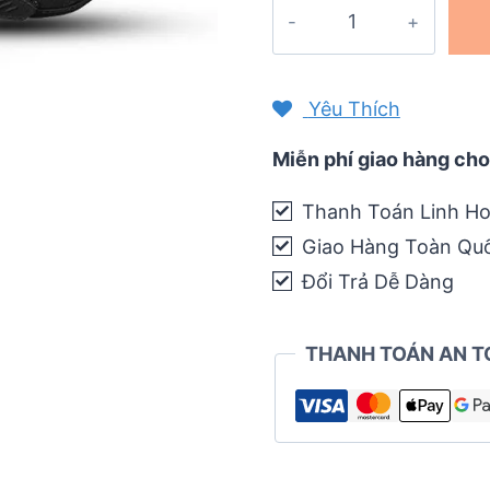
Găng
tay
xe
đạp
Yêu Thích
hở
ngón
Miễn phí giao hàng cho
Wheel
Thanh Toán Linh Ho
Up
Giao Hàng Toàn Qu
S191
quantity
Đổi Trả Dễ Dàng
THANH TOÁN AN T