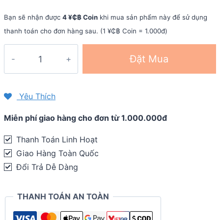
Bạn sẽ nhận được
4 ¥₵฿ Coin
khi mua sản phẩm này để sử dụng
thanh toán cho đơn hàng sau. (1 ¥₵฿ Coin = 1.000đ)
Găng
Đặt Mua
tay
xe
đạp
Yêu Thích
Wheel
Miễn phí giao hàng cho đơn từ 1.000.000đ
Up
Classic
Thanh Toán Linh Hoạt
GL-
Giao Hàng Toàn Quốc
01
Đổi Trả Dễ Dàng
quantity
THANH TOÁN AN TOÀN