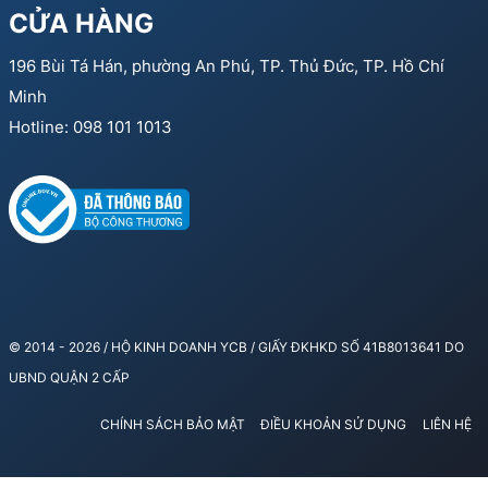
CỬA HÀNG
196 Bùi Tá Hán, phường An Phú, TP. Thủ Đức, TP. Hồ Chí
Minh
Hotline: 098 101 1013
© 2014 - 2026 / HỘ KINH DOANH YCB / GIẤY ĐKHKD SỐ 41B8013641 DO
UBND QUẬN 2 CẤP
CHÍNH SÁCH BẢO MẬT
ĐIỀU KHOẢN SỬ DỤNG
LIÊN HỆ