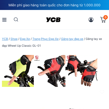
Skip
Miễn phí giao hàng toàn quốc cho đơn hàng từ 1.000.000
to
content
0
YCB
/
Shop
/
Đạp Xe
/
Trang Phục Đạp Xe
/
Găng tay đạp xe
/
Găng tay xe
đạp Wheel Up Classic GL-01