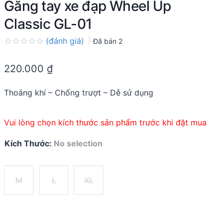
Găng tay xe đạp Wheel Up
Classic GL-01
(đánh giá)
Đã bán
2
Rated
0.0
220.000
₫
out
of
5
Thoáng khí – Chống trượt – Dễ sử dụng
Vui lòng chọn kích thước sản phẩm trước khi đặt mua
Kích Thước
:
No selection
M
L
XL