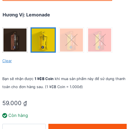
Hương Vị
:
Lemonade
Clear
Bạn sẽ nhận được
1 ¥₵฿ Coin
khi mua sản phẩm này để sử dụng thanh
toán cho đơn hàng sau. (1 ¥₵฿ Coin = 1.000đ)
59.000
₫
Còn hàng
Gel