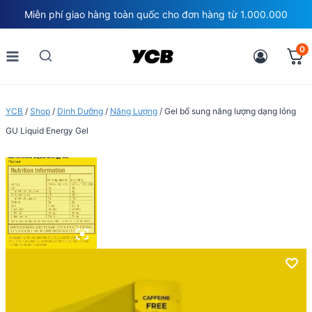
Skip
Miễn phí giao hàng toàn quốc cho đơn hàng từ 1.000.000
to
content
0
YCB
/
Shop
/
Dinh Dưỡng
/
Năng Lượng
/
Gel bổ sung năng lượng dạng lỏng
GU Liquid Energy Gel