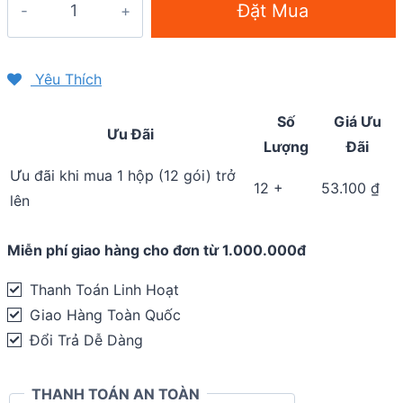
Đặt Mua
bổ
sung
năng
Yêu Thích
lượng
Số
Giá Ưu
dạng
Ưu Đãi
Lượng
Đãi
lỏng
GU
Ưu đãi khi mua 1 hộp (12 gói) trở
12 +
53.100
₫
Liquid
lên
Energy
Gel
Miễn phí giao hàng cho đơn từ 1.000.000đ
quantity
Thanh Toán Linh Hoạt
Giao Hàng Toàn Quốc
Đổi Trả Dễ Dàng
THANH TOÁN AN TOÀN