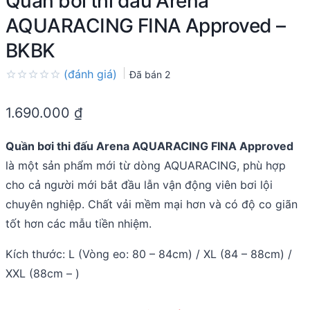
Quần bơi thi đấu Arena
AQUARACING FINA Approved –
BKBK
(đánh giá)
Đã bán
2
Rated
0.0
1.690.000
₫
out
of
5
Quần bơi thi đấu Arena AQUARACING FINA Approved
là một sản phẩm mới từ dòng AQUARACING, phù hợp
cho cả người mới bắt đầu lẫn vận động viên bơi lội
chuyên nghiệp. Chất vải mềm mại hơn và có độ co giãn
tốt hơn các mẫu tiền nhiệm.
Kích thước: L (Vòng eo: 80 – 84cm) / XL (84 – 88cm) /
XXL (88cm – )