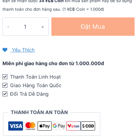
Bạn sẽ nhận được
34 ¥₵฿ Coin
khi mua sản phẩm này để sử dụng
thanh toán cho đơn hàng sau. (1 ¥₵฿ Coin = 1.000đ)
Quần
Đặt Mua
bơi
thi
đấu
Yêu Thích
Arena
Miễn phí giao hàng cho đơn từ 1.000.000đ
AQUARACING
FINA
Thanh Toán Linh Hoạt
Approved
Giao Hàng Toàn Quốc
-
Đổi Trả Dễ Dàng
BKBK
quantity
THANH TOÁN AN TOÀN