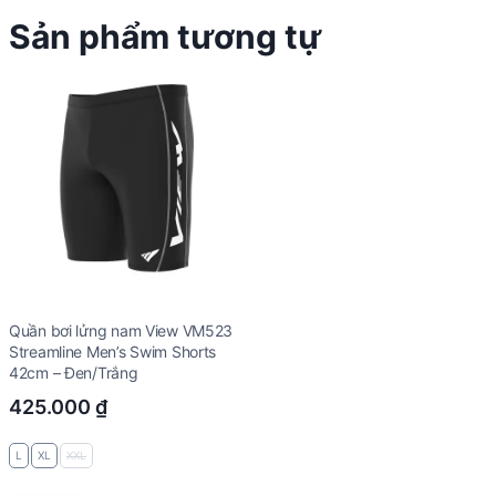
Sản phẩm tương tự
Quần bơi lửng nam View VM523
Streamline Men’s Swim Shorts
42cm – Đen/Trắng
425.000
₫
L
XL
XXL