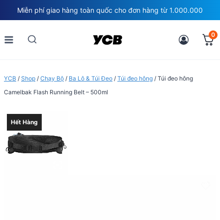
Skip
Miễn phí giao hàng toàn quốc cho đơn hàng từ 1.000.000
to
content
0
YCB
/
Shop
/
Chạy Bộ
/
Ba Lô & Túi Đeo
/
Túi đeo hông
/
Túi đeo hông
Camelbak Flash Running Belt – 500ml
Hết Hàng