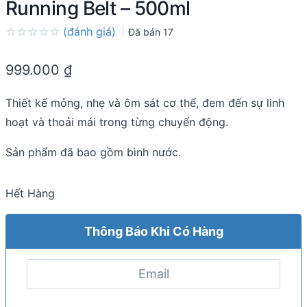
Running Belt – 500ml
(đánh giá)
Đã bán
17
Rated
0.0
999.000
₫
out
of
5
Thiết kế mỏng, nhẹ và ôm sát cơ thể, đem đến sự linh
hoạt và thoải mái trong từng chuyển động.
Sản phẩm đã bao gồm bình nước.
Hết Hàng
Thông Báo Khi Có Hàng