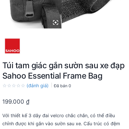
Túi tam giác gắn sườn sau xe đạp
Sahoo Essential Frame Bag
(đánh giá)
Đã bán
0
Rated
0.0
199.000
₫
out
of
5
Với thiết kế 3 dây đai velcro chắc chắn, có thể điều
chỉnh được khi gắn vào sườn sau xe. Cấu trúc có đệm