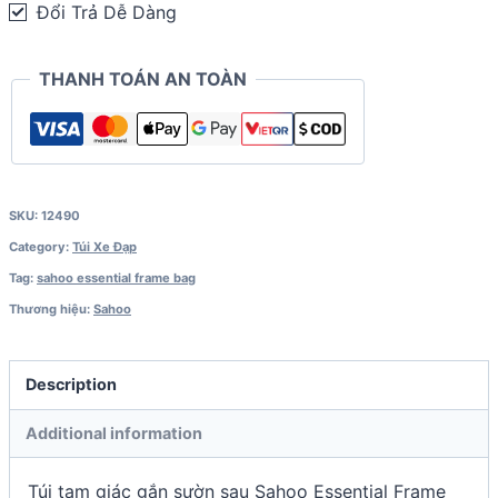
Đổi Trả Dễ Dàng
Essential
Frame
THANH TOÁN AN TOÀN
Bag
quantity
SKU:
12490
Category:
Túi Xe Đạp
Tag:
sahoo essential frame bag
Thương hiệu:
Sahoo
Description
Additional information
Túi tam giác gắn sườn sau Sahoo Essential Frame