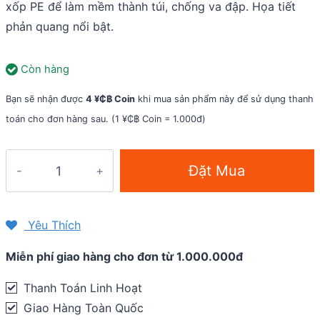
xốp PE để làm mềm thành túi, chống va đập. Họa tiết
phản quang nổi bật.
Còn hàng
Bạn sẽ nhận được
4 ¥₵฿ Coin
khi mua sản phẩm này để sử dụng thanh
toán cho đơn hàng sau. (1 ¥₵฿ Coin = 1.000đ)
Túi
Đặt Mua
tam
giác
gắn
Yêu Thích
sườn
Miễn phí giao hàng cho đơn từ 1.000.000đ
sau
xe
Thanh Toán Linh Hoạt
đạp
Giao Hàng Toàn Quốc
Sahoo