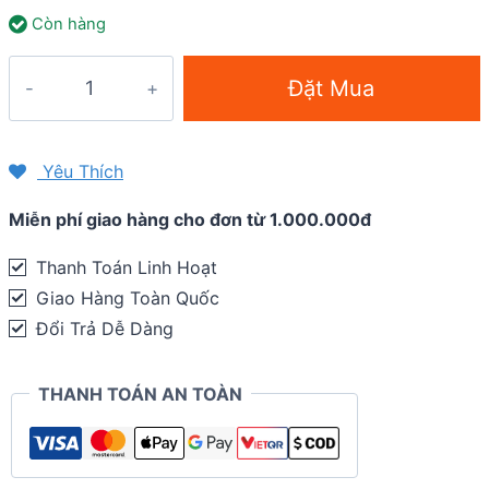
Còn hàng
Bột
Đặt Mua
năng
lượng
Tailwind
Yêu Thích
Endurance
Miễn phí giao hàng cho đơn từ 1.000.000đ
Fuel
(30
Thanh Toán Linh Hoạt
phần)
Giao Hàng Toàn Quốc
quantity
Đổi Trả Dễ Dàng
THANH TOÁN AN TOÀN