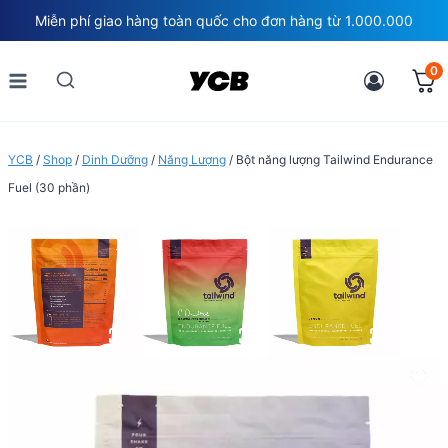
Skip
Miễn phí giao hàng toàn quốc cho đơn hàng từ 1.000.000
to
content
0
YCB
/
Shop
/
Dinh Dưỡng
/
Năng Lượng
/
Bột năng lượng Tailwind Endurance
Fuel (30 phần)