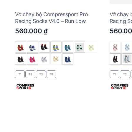
Vớ chạy bộ Compressport Pro
Vớ chạy 
Racing Socks V4.0 – Run Low
Racing S
560.000
₫
560.0
T1
T2
T3
T4
T1
T2