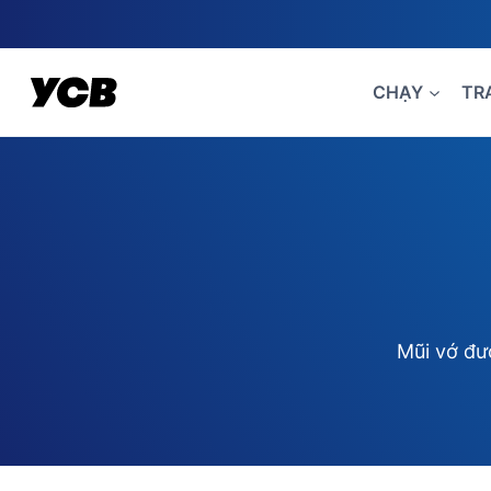
Skip
to
content
CHẠY
TR
Mũi vớ đư