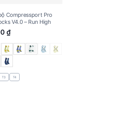
bộ Compressport Pro
ocks V4.0 – Run High
00
₫
T3
T4