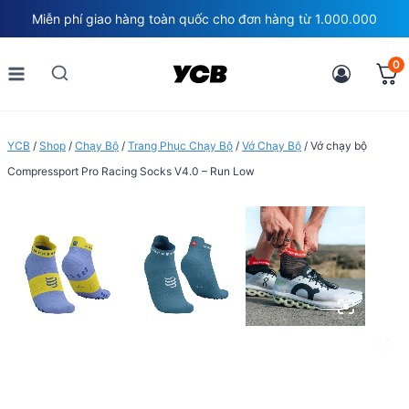
Skip
Miễn phí giao hàng toàn quốc cho đơn hàng từ 1.000.000
to
content
0
YCB
/
Shop
/
Chạy Bộ
/
Trang Phục Chạy Bộ
/
Vớ Chạy Bộ
/
Vớ chạy bộ
Compressport Pro Racing Socks V4.0 – Run Low