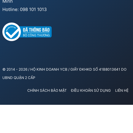
Minh
Hotline: 098 101 1013
© 2014 - 2026 / HỘ KINH DOANH YCB / GIẤY ĐKHKD SỐ 41B8013641 DO
UBND QUẬN 2 CẤP
CHÍNH SÁCH BẢO MẬT
ĐIỀU KHOẢN SỬ DỤNG
LIÊN HỆ