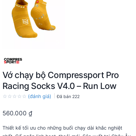
Vớ chạy bộ Compressport Pro
Racing Socks V4.0 – Run Low
(đánh giá)
Đã bán
222
Rated
0.0
560.000
₫
out
of
5
Thiết kế tối ưu cho những buổi chạy dài khắc nghiệt