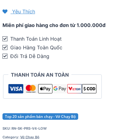
bộ
Compressport
Yêu Thích
Pro
Miễn phí giao hàng cho đơn từ 1.000.000đ
Racing
Socks
Thanh Toán Linh Hoạt
V4.0
Giao Hàng Toàn Quốc
-
Đổi Trả Dễ Dàng
Run
Low
THANH TOÁN AN TOÀN
quantity
Top 20 sản phẩm bán chạy - Vớ Chạy Bộ
SKU:
RN-SK-PRS-V4-LOW
Category:
Vớ Chạy Bộ