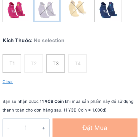
Kích Thước
:
No selection
T1
T2
T3
T4
Clear
Bạn sẽ nhận được
11 ¥₵฿ Coin
khi mua sản phẩm này để sử dụng
thanh toán cho đơn hàng sau. (1 ¥₵฿ Coin = 1.000đ)
Vớ
Đặt Mua
chạy