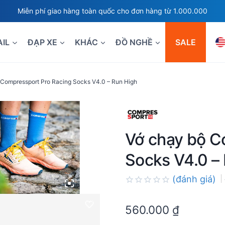
Miễn phí giao hàng toàn quốc cho đơn hàng từ 1.000.000
AIL
ĐẠP XE
KHÁC
ĐỒ NGHỀ
SALE
 Compressport Pro Racing Socks V4.0 – Run High
Vớ chạy bộ C
Socks V4.0 –
(đánh giá)
Rated
0.0
560.000
₫
out
of