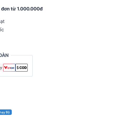
 đơn từ 1.000.000đ
ạt
ốc
OÀN
hạy Bộ