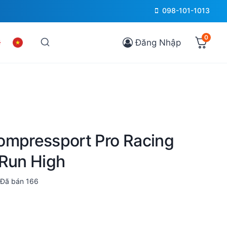
098-101-1013
0
Đăng Nhập
ompressport Pro Racing
 Run High
Đã bán
166