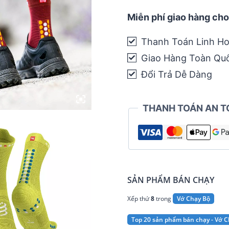
Pro
Racing
Miễn phí giao hàng cho
Socks
Thanh Toán Linh Ho
V4.0
Giao Hàng Toàn Qu
-
Run
Đổi Trả Dễ Dàng
High
quantity
THANH TOÁN AN T
SẢN PHẨM BÁN CHẠY
Xếp thứ
8
trong
Vớ Chạy Bộ
Top 20 sản phẩm bán chạy - Vớ C