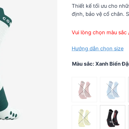
5
Thiết kế tối ưu cho nh
định, bảo vệ cổ chân. S
Vui lòng chọn màu sắc 
Hướng dẫn chọn size
Màu sắc
:
Xanh Biển Đ