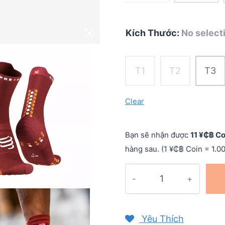
Kích Thước
:
No select
T1
T2
T3
Clear
Bạn sẽ nhận được
11 ¥₵฿ Co
hàng sau. (1 ¥₵฿ Coin = 1.0
Vớ
chạy
bộ
Compressport
Yêu Thích